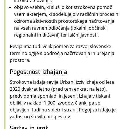
stroko v Sloveniji,
objavo vsebin, ki služijo kot strokovna pomoč
vsem akterjem, ki sodelujejo v različnih procesih
oziroma aktivnostih prostorskega načrtovanja
na vseh ravneh odločanja (lokalni, občinski,
regionalni in državni) ter laični javnosti.
Revija ima tudi velik pomen za razvoj slovenske
terminologije s področja načrtovanja in urejanja
prostora.
Pogostnost izhajanja
Strokovna izdaja revije Urbani izziv izhaja od leta
2020 dvakrat letno (pred tem enkrat na leto),
predvidoma spomladi in jeseni. Izhaja v tiskani
obliki, v nakladi 1.000 izvodov, članki pa so
objavljeni tudi na spletni strani. Pogoj za izdajo je
zadostno število prispevkov.
Sestav in jezik