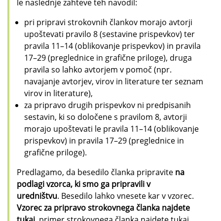
le naslednje zahteve teh navodil:
pri pripravi strokovnih člankov morajo avtorji
upoštevati pravilo 8 (sestavine prispevkov) ter
pravila 11–14 (oblikovanje prispevkov) in pravila
17–29 (preglednice in grafične priloge), druga
pravila so lahko avtorjem v pomoč (npr.
navajanje avtorjev, virov in literature ter seznam
virov in literature),
za pripravo drugih prispevkov ni predpisanih
sestavin, ki so določene s pravilom 8, avtorji
morajo upoštevati le pravila 11–14 (oblikovanje
prispevkov) in pravila 17–29 (preglednice in
grafične priloge).
Predlagamo, da besedilo članka pripravite
na
podlagi vzorca, ki smo ga pripravili v
uredništvu
. Besedilo lahko vnesete kar v vzorec.
Vzorec za pripravo strokovnega članka najdete
tukaj
,
primer strokovnega članka najdete
tukaj
.