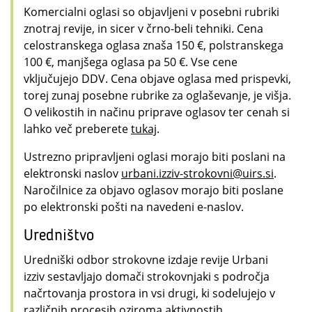
Komercialni oglasi so objavljeni v posebni rubriki
znotraj revije, in sicer v črno-beli tehniki. Cena
celostranskega oglasa znaša 150 €, polstranskega
100 €, manjšega oglasa pa 50 €. Vse cene
vključujejo DDV. Cena objave oglasa med prispevki,
torej zunaj posebne rubrike za oglaševanje, je višja.
O velikostih in načinu priprave oglasov ter cenah si
lahko več preberete
tukaj
.
Ustrezno pripravljeni oglasi morajo biti poslani na
elektronski naslov
urbani.izziv-strokovni@uirs.si
.
Naročilnice za objavo oglasov morajo biti poslane
po elektronski pošti na navedeni e-naslov.
Uredništvo
Uredniški odbor strokovne izdaje revije Urbani
izziv sestavljajo domači strokovnjaki s področja
načrtovanja prostora in vsi drugi, ki sodelujejo v
različnih procesih oziroma aktivnostih