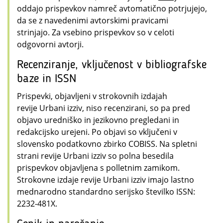
oddajo prispevkov namreč avtomatično potrjujejo,
da se z navedenimi avtorskimi pravicami
strinjajo. Za vsebino prispevkov so v celoti
odgovorni avtorji.
Recenziranje, vključenost v bibliografske
baze in ISSN
Prispevki, objavljeni v strokovnih izdajah
revije Urbani izziv, niso recenzirani, so pa pred
objavo uredniško in jezikovno pregledani in
redakcijsko urejeni. Po objavi so vključeni v
slovensko podatkovno zbirko COBISS. Na spletni
strani revije Urbani izziv so polna besedila
prispevkov objavljena s polletnim zamikom.
Strokovne izdaje revije Urbani izziv imajo lastno
mednarodno standardno serijsko številko ISSN:
2232-481X.