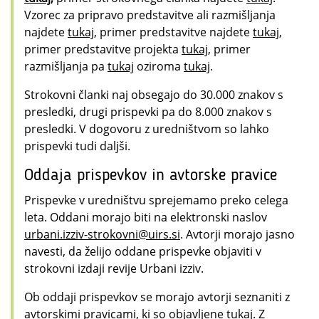
Vzorec za pripravo predstavitve ali razmišljanja
najdete
tukaj
, primer predstavitve najdete
tukaj
,
primer predstavitve projekta
tukaj
, primer
razmišljanja pa
tukaj
oziroma
tukaj
.
Strokovni članki naj obsegajo do 30.000 znakov s
presledki, drugi prispevki pa do 8.000 znakov s
presledki. V dogovoru z uredništvom so lahko
prispevki tudi daljši.
Oddaja prispevkov in avtorske pravice
Prispevke v uredništvu sprejemamo preko celega
leta. Oddani morajo biti na elektronski naslov
urbani.izziv-strokovni@uirs.si
. Avtorji morajo jasno
navesti, da želijo oddane prispevke objaviti v
strokovni izdaji revije Urbani izziv.
Ob oddaji prispevkov se morajo avtorji seznaniti z
avtorskimi pravicami, ki so objavljene
tukaj
. Z