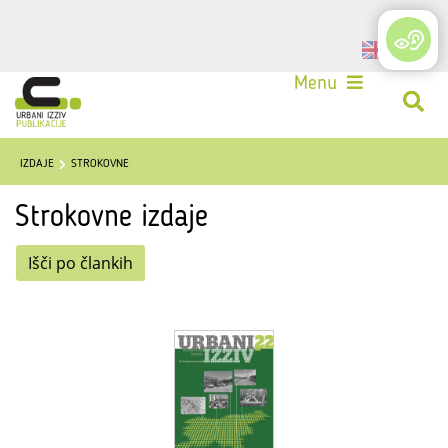
Login
Menu
IZDAJE
STROKOVNE
Strokovne izdaje
Išči po člankih