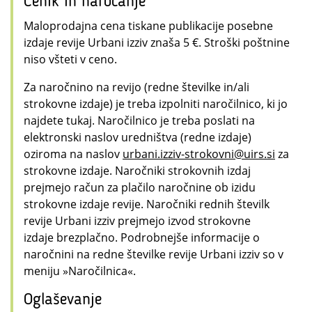
Cenik in naročanje
Maloprodajna cena tiskane publikacije posebne
izdaje revije Urbani izziv znaša 5 €. Stroški poštnine
niso všteti v ceno.
Za naročnino na revijo (redne številke in/ali
strokovne izdaje) je treba izpolniti naročilnico, ki jo
najdete tukaj. Naročilnico je treba poslati na
elektronski naslov uredništva (redne izdaje)
oziroma na naslov
urbani.izziv-strokovni@uirs.si
za
strokovne izdaje. Naročniki strokovnih izdaj
prejmejo račun za plačilo naročnine ob izidu
strokovne izdaje revije. Naročniki rednih številk
revije Urbani izziv prejmejo izvod strokovne
izdaje brezplačno. Podrobnejše informacije o
naročnini na redne številke revije Urbani izziv so v
meniju »Naročilnica«.
Oglaševanje