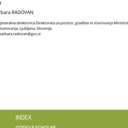
r
rbara RADOVAN
generalna direktorica Direktorata za prostor, graditev in stanovanja Ministrst
stanovanja, Ljubljana, Slovenija
barbara.radovan@gov.si
INDEX
GOOGLE SCHOLAR