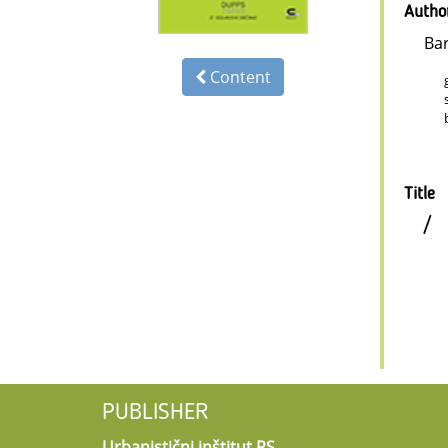
Autho
Ba
Content
Title
/
PUBLISHER
Urbanistični inštitut RS