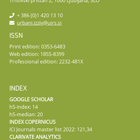
Trnovski pristan 2, 1000 Ljubljana, SLO
+ 386 (0)1 420 13 10
urbani.izziv@uirs.si
ISSN
Print edition: 0353-6483
Web edition: 1855-8399
Professional edition: 2232-481X
INDEX
GOOGLE SCHOLAR
h5-index: 14
h5-median: 20
INDEX COPERNICUS
ICI Journals master list 2022: 121,34
CLARIVATE ANALYTICS