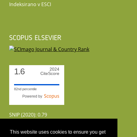
Indeksirano v ESCI
SCOPUS ELSEVIER
1.6
2024
CiteScore
82nd percentile
Powered by
SNIP (2020): 0.79
CiteScoreTracker (2022): 1.8
This website uses cookies to ensure you get