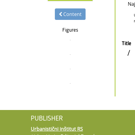
Na
Content
Figures
Title
/
PUBLISHER
Urbanistični inštitut RS