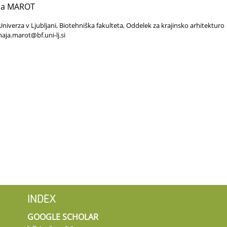
ja MAROT
Univerza v Ljubljani, Biotehniška fakulteta, Oddelek za krajinsko arhitekturo
naja.marot@bf.uni-lj.si
INDEX
GOOGLE SCHOLAR