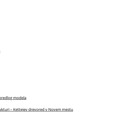
e
 predlog modela
rukturi – Kettejev drevored v Novem mestu