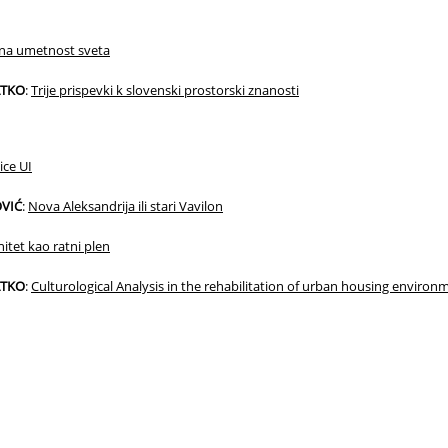
na umetnost sveta
ATKO
:
Trije prispevki k slovenski prostorski znanosti
ice UI
VIĆ
:
Nova Aleksandrija ili stari Vavilon
itet kao ratni plen
ATKO
:
Culturological Analysis in the rehabilitation of urban housing environ