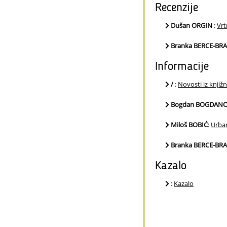
Recenzije
Dušan ORGIN
:
Vrt
Branka BERCE-BR
Informacije
/
:
Novosti iz knjižn
Bogdan BOGDANO
Miloš BOBIĆ
:
Urban
Branka BERCE-BR
Kazalo
:
Kazalo