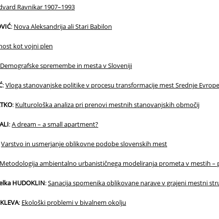
dvard Ravnikar 1907–1993
VIĆ
:
Nova Aleksandrija ali Stari Babilon
ost kot vojni plen
Demografske spremembe in mesta v Sloveniji
Ć
:
Vloga stanovanjske politike v procesu transformacije mest Srednje Evrop
ATKO
:
Kulturološka analiza pri prenovi mestnih stanovanjskih območij
ALI
:
A dream – a small apartment?
:
Varstvo in usmerjanje oblikovne podobe slovenskih mest
Metodologija ambientalno urbanističnega modeliranja prometa v mestih –
 Jelka HUDOKLIN
:
Sanacija spomenika oblikovane narave v grajeni mestni st
EKLEVA
:
Ekološki problemi v bivalnem okolju