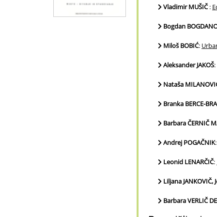
Vladimir MUŠIČ
:
E
Bogdan BOGDANO
Miloš BOBIĆ
:
Urban
Aleksander JAKOŠ
:
Nataša MILANOVI
Branka BERCE-BR
Barbara ČERNIČ M
Andrej POGAČNIK
Leonid LENARČIČ
:
Liljana JANKOVIČ,
Barbara VERLIČ D