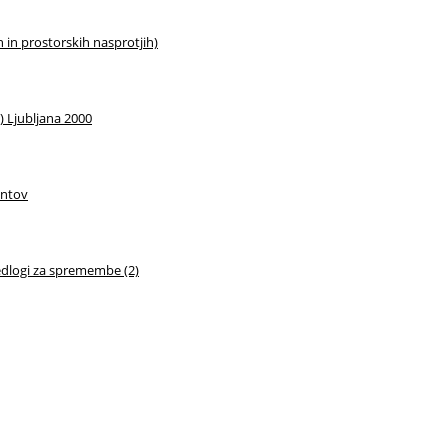
in prostorskih nasprotjih)
) Ljubljana 2000
entov
predlogi za spremembe (2)