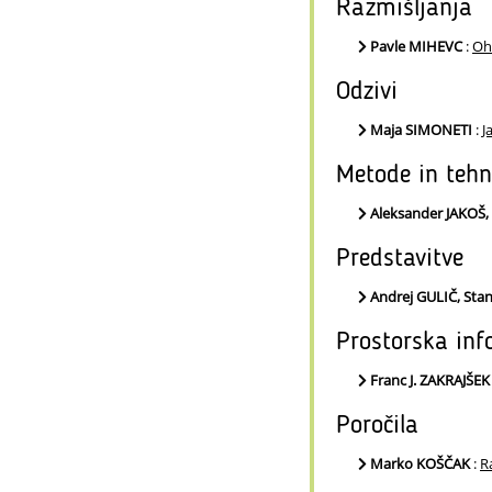
Razmišljanja
Pavle MIHEVC
:
Oh
Odzivi
Maja SIMONETI
:
J
Metode in tehn
Aleksander JAKOŠ,
Predstavitve
Andrej GULIČ, St
Prostorska inf
Franc J. ZAKRAJŠEK
Poročila
Marko KOŠČAK
:
R