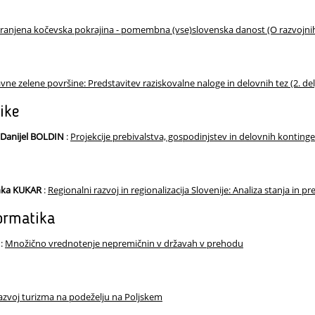
ranjena kočevska pokrajina - pomembna (vse)slovenska danost (O razvojnih 
avne zelene površine: Predstavitev raziskovalne naloge in delovnih tez (2. del
ike
 Danijel BOLDIN
:
Projekcije prebivalstva, gospodinjstev in delovnih konting
anka KUKAR
:
Regionalni razvoj in regionalizacija Slovenije: Analiza stanja in 
ormatika
:
Množično vrednotenje nepremičnin v državah v prehodu
azvoj turizma na podeželju na Poljskem