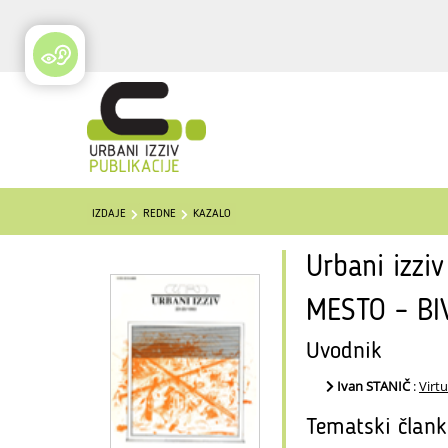
IZDAJE
REDNE
KAZALO
Urbani izzi
MESTO – BI
Uvodnik
Ivan STANIČ
:
Virt
Tematski člank