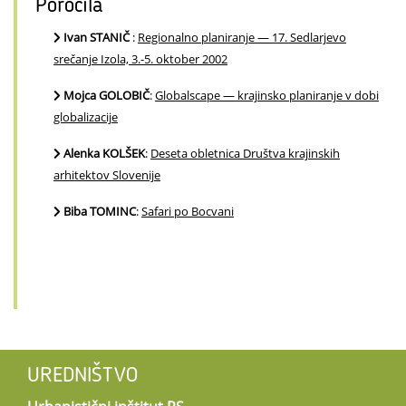
Poročila
Ivan STANIČ
:
Regionalno planiranje — 17. Sedlarjevo
srečanje Izola, 3.-5. oktober 2002
Mojca GOLOBIČ
:
Globalscape — krajinsko planiranje v dobi
globalizacije
Alenka KOLŠEK
:
Deseta obletnica Društva krajinskih
arhitektov Slovenije
Biba TOMINC
:
Safari po Bocvani
UREDNIŠTVO