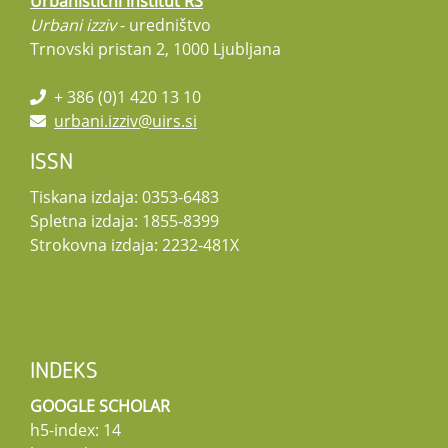
Urbanistični inštitut RS
Urbani izziv
- uredništvo
Trnovski pristan 2, 1000 Ljubljana
+ 386 (0)1 420 13 10
urbani.izziv@uirs.si
ISSN
Tiskana izdaja: 0353-6483
Spletna izdaja: 1855-8399
Strokovna izdaja: 2232-481X
INDEKS
GOOGLE SCHOLAR
h5-index: 14