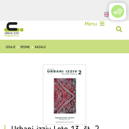
Login
Menu
IZDAJE
REDNE
KAZALO