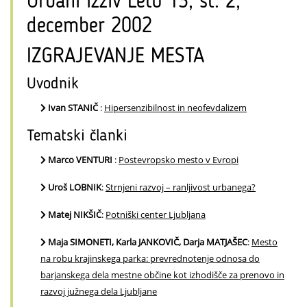
Urbani izziv Leto 13, št. 2,
december 2002
IZGRAJEVANJE MESTA
Uvodnik
Ivan STANIČ
:
Hipersenzibilnost in neofevdalizem
Tematski članki
Marco VENTURI
:
Postevropsko mesto v Evropi
Uroš LOBNIK
:
Strnjeni razvoj – ranljivost urbanega?
Matej NIKŠIČ
:
Potniški center Ljubljana
Maja SIMONETI, Karla JANKOVIČ, Darja MATJAŠEC
:
Mesto
na robu krajinskega parka: prevrednotenje odnosa do
barjanskega dela mestne občine kot izhodišče za prenovo in
razvoj južnega dela Ljubljane