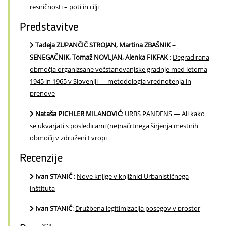
resničnosti – poti in cilji
Predstavitve
Tadeja ZUPANČIČ STROJAN, Martina ZBAŠNIK –
SENEGAČNIK, Tomaž NOVLJAN, Alenka FIKFAK
:
Degradirana
območja organizsane večstanovanjske gradnje med letoma
1945 in 1965 v Sloveniji — metodologia vrednotenja in
prenove
Nataša PICHLER MILANOVIĆ
:
URBS PANDENS — Ali kako
se ukvarjati s posledicami (ne)načrtnega širjenja mestnih
območij v združeni Evropi
Recenzije
Ivan STANIČ
:
Nove knjige v knjižnici Urbanističnega
inštituta
Ivan STANIČ
:
Družbena legitimizacija posegov v prostor