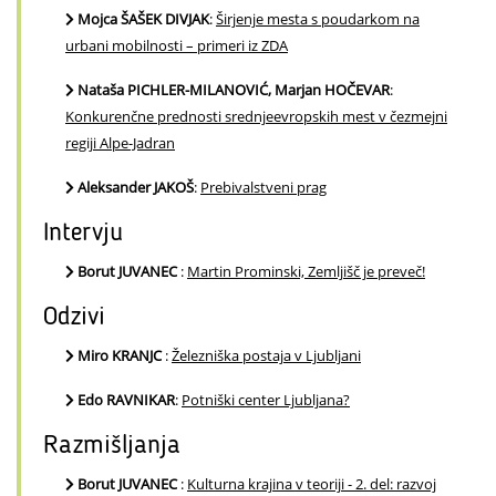
Mojca ŠAŠEK DIVJAK
:
Širjenje mesta s poudarkom na
urbani mobilnosti – primeri iz ZDA
Nataša PICHLER-MILANOVIĆ, Marjan HOČEVAR
:
Konkurenčne prednosti srednjeevropskih mest v čezmejni
regiji Alpe-Jadran
Aleksander JAKOŠ
:
Prebivalstveni prag
Intervju
Borut JUVANEC
:
Martin Prominski, Zemljišč je preveč!
Odzivi
Miro KRANJC
:
Železniška postaja v Ljubljani
Edo RAVNIKAR
:
Potniški center Ljubljana?
Razmišljanja
Borut JUVANEC
:
Kulturna krajina v teoriji - 2. del: razvoj