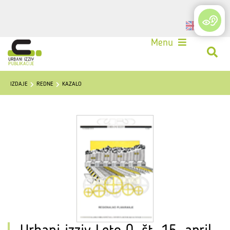
Login
Menu
IZDAJE
REDNE
KAZALO