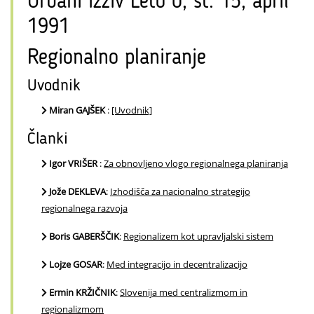
Urbani izziv Leto 0, št. 15, april
1991
Regionalno planiranje
Uvodnik
Miran GAJŠEK
:
[Uvodnik]
Članki
Igor VRIŠER
:
Za obnovljeno vlogo regionalnega planiranja
Jože DEKLEVA
:
Izhodišča za nacionalno strategijo
regionalnega razvoja
Boris GABERŠČIK
:
Regionalizem kot upravljalski sistem
Lojze GOSAR
:
Med integracijo in decentralizacijo
Ermin KRŽIČNIK
:
Slovenija med centralizmom in
regionalizmom