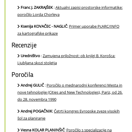
Franc J. ZAKRAJŠEK
:
Aktualni zapisi prostorske informatike:
poročilo Lorda Chorleya
Ksenija KOVAČEC - NAGLIČ
:
Primer uporabe PcARC/INFO
za kartografske prikaze
Recenzije
Uredništvo
:
Zamujena priložnost: ob knjígi B. Korošca:
Ljubljana skozi stoletja
Poročila
Andrej GULIČ
:
Poročilo o mednarodni konferenci Mesta in
nove tehnologije (Cities and New Technologies), Pariz, od 26.
do 28. novembra 1990
Andrej POGAČNIK
:
Četrti kongres Evropske zveze visokih
šol za planiranje
Vesna KOLAR PLANINŠIČ
:
Poročilo s specializacije na