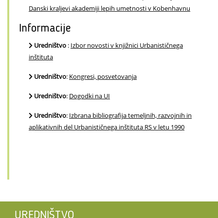
Danski kraljevi akademiji lepih umetnosti v Kobenhavnu
Informacije
Uredništvo
:
Izbor novosti v knjižnici Urbanističnega
inštituta
Uredništvo
:
Kongresi, posvetovanja
Uredništvo
:
Dogodki na UI
Uredništvo
:
Izbrana bibliografija temeljnih, razvojnih in
aplikativnih del Urbanističnega inštituta RS v letu 1990
UREDNIŠTVO