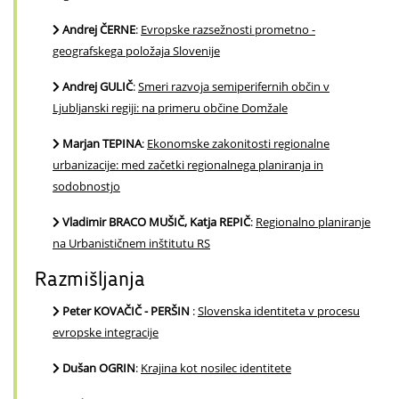
Andrej ČERNE
:
Evropske razsežnosti prometno -
geografskega položaja Slovenije
Andrej GULIČ
:
Smeri razvoja semiperifernih občin v
Ljubljanski regiji: na primeru občine Domžale
Marjan TEPINA
:
Ekonomske zakonitosti regionalne
urbanizacije: med začetki regionalnega planiranja in
sodobnostjo
Vladimir BRACO MUŠIČ, Katja REPIČ
:
Regionalno planiranje
na Urbanističnem inštitutu RS
Razmišljanja
Peter KOVAČIČ - PERŠIN
:
Slovenska identiteta v procesu
evropske integracije
Dušan OGRIN
:
Krajina kot nosilec identitete