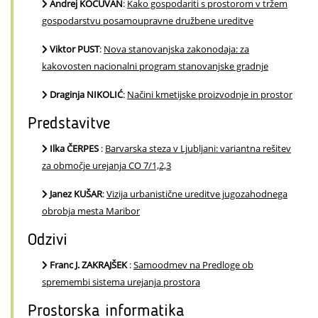
Andrej KOCUVAN
:
Kako gospodariti s prostorom v tržem
gospodarstvu posamoupravne družbene ureditve
Viktor PUST
:
Nova stanovanjska zakonodaja: za
kakovosten nacionalni program stanovanjske gradnje
Draginja NIKOLIĆ
:
Načini kmetijske proizvodnje in prostor
Predstavitve
Ilka ČERPES
:
Barvarska steza v Ljubljani: variantna rešitev
za območje urejanja CO 7/1,2,3
Janez KUŠAR
:
Vizija urbanistične ureditve jugozahodnega
obrobja mesta Maribor
Odzivi
Franc J. ZAKRAJŠEK
:
Samoodmev na Predloge ob
spremembi sistema urejanja prostora
Prostorska informatika