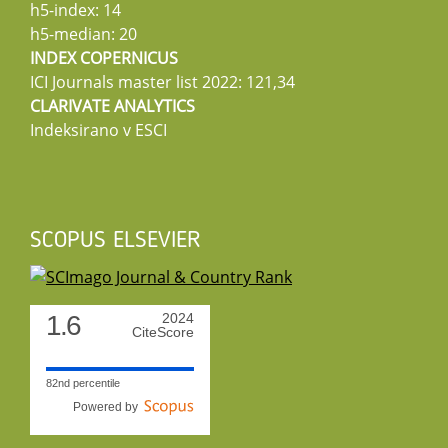
h5-index: 14
h5-median: 20
INDEX COPERNICUS
ICI Journals master list 2022: 121,34
CLARIVATE ANALYTICS
Indeksirano v ESCI
SCOPUS ELSEVIER
1.6
2024
CiteScore
82nd percentile
Powered by