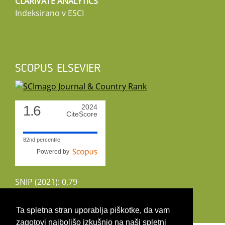
CLARIVATE ANALYTICS
Indeksirano v ESCI
SCOPUS ELSEVIER
1.6
2024
CiteScore
82nd percentile
Powered by
SNIP (2021): 0,79
CiteScoreTracker (2022): 1,8
Ta spletna stran uporablja piškotke, da vam
zagotovi najboljšo izkušnjo na naši spletni