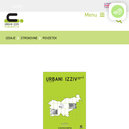
Login
Menu
IZDAJE
STROKOVNE
POVZETEK