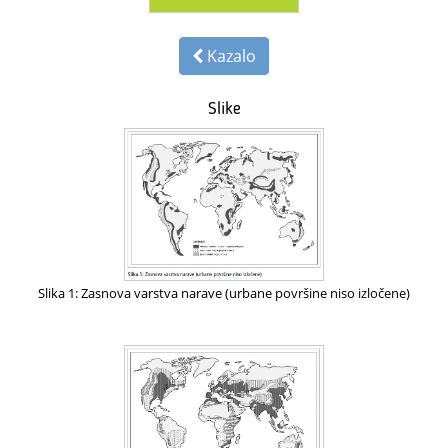
Kazalo
Slike
Slika 1: Zasnova varstva narave (urbane površine niso izločene)