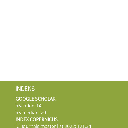
INDEKS
GOOGLE SCHOLAR
h5-index: 14
h5-median: 20
INDEX COPERNICUS
ICI Journals master list 2022: 121,34