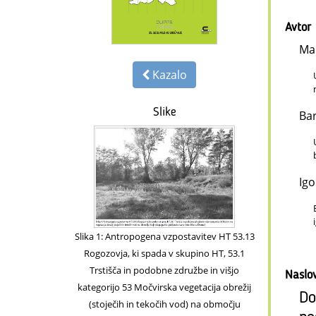
Avtor
Ma
Kazalo
Slike
Bar
Igo
Slika 1: Antropogena vzpostavitev HT 53.13
Rogozovja, ki spada v skupino HT, 53.1
Trstišča in podobne združbe in višjo
Naslo
kategorijo 53 Močvirska vegetacija obrežij
Do
(stoječih in tekočih vod) na območju