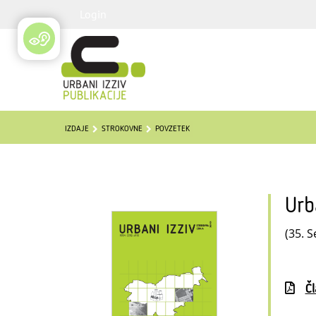
Login
IZDAJE
STROKOVNE
POVZETEK
Urb
(35. S
Č