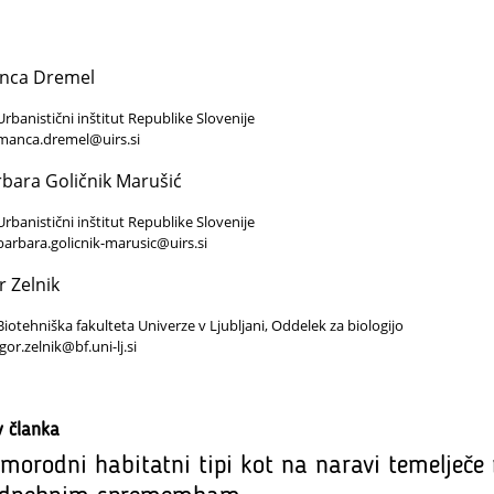
nca Dremel
Urbanistični inštitut Republike Slovenije
manca.dremel@uirs.si
bara Goličnik Marušić
Urbanistični inštitut Republike Slovenije
barbara.golicnik-marusic@uirs.si
r Zelnik
Biotehniška fakulteta Univerze v Ljubljani, Oddelek za biologijo
igor.zelnik@bf.uni-lj.si
v članka
morodni habitatni tipi kot na naravi temelječe 