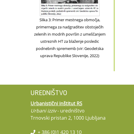
Slika 3: Primer mestnega območja,
primernega za nadgraditev obstoječih
zelenih in modrih površin z umeščanjem
ustreznih HT za blaženje posledic
podnebnih sprememb (vir: Geodetska
uprava Republike Slovenije, 2022)
UREDNIŠTVO
Urbanistični inštitut RS
Urbani izziv
- uredništvo
Trnovski pristan 2, 1000 Ljubljana
+ 386 (0)1 420 13 10