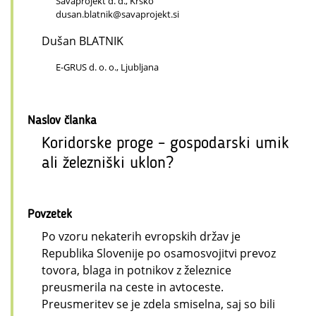
Savaprojekt d. d., Krško
dusan.blatnik@savaprojekt.si
Dušan BLATNIK
E-GRUS d. o. o., Ljubljana
Naslov članka
Koridorske proge – gospodarski umik
ali železniški uklon?
Povzetek
Po vzoru nekaterih evropskih držav je
Republika Slovenije po osamosvojitvi prevoz
tovora, blaga in potnikov z železnice
preusmerila na ceste in avtoceste.
Preusmeritev se je zdela smiselna, saj so bili