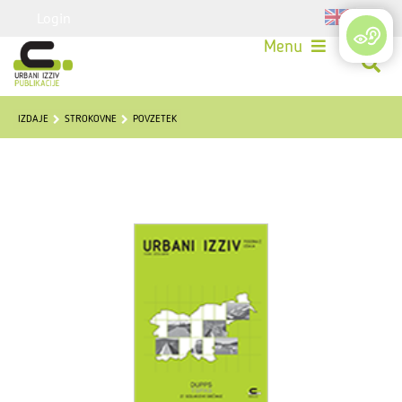
Login
Menu
IZDAJE
STROKOVNE
POVZETEK