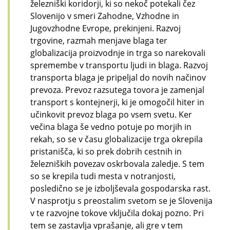
železniški koridorji, ki so nekoč potekali čez
Slovenijo v smeri Zahodne, Vzhodne in
Jugovzhodne Evrope, prekinjeni. Razvoj
trgovine, razmah menjave blaga ter
globalizacija proizvodnje in trga so narekovali
spremembe v transportu ljudi in blaga. Razvoj
transporta blaga je pripeljal do novih načinov
prevoza. Prevoz razsutega tovora je zamenjal
transport s kontejnerji, ki je omogočil hiter in
učinkovit prevoz blaga po vsem svetu. Ker
večina blaga še vedno potuje po morjih in
rekah, so se v času globalizacije trga okrepila
pristanišča, ki so prek dobrih cestnih in
železniških povezav oskrbovala zaledje. S tem
so se krepila tudi mesta v notranjosti,
posledično se je izboljševala gospodarska rast.
V nasprotju s preostalim svetom se je Slovenija
v te razvojne tokove vključila dokaj pozno. Pri
tem se zastavlja vprašanje, ali gre v tem