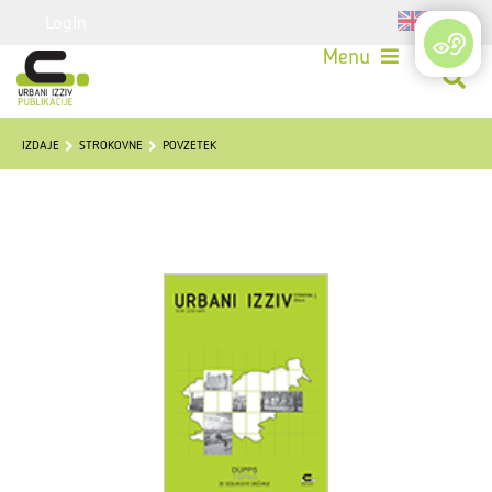
Login
Menu
IZDAJE
STROKOVNE
POVZETEK