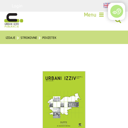
Login
Menu
IZDAJE
STROKOVNE
POVZETEK