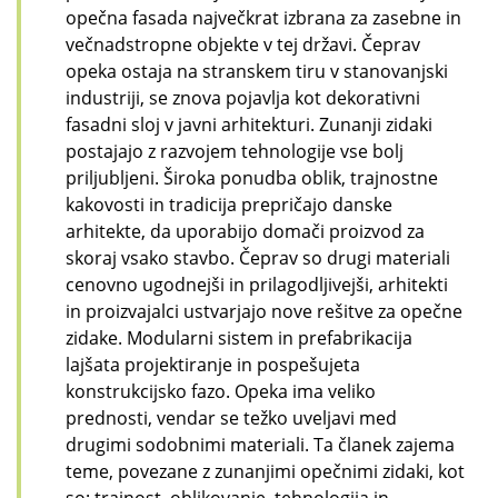
opečna fasada največkrat izbrana za zasebne in
večnadstropne objekte v tej državi. Čeprav
opeka ostaja na stranskem tiru v stanovanjski
industriji, se znova pojavlja kot dekorativni
fasadni sloj v javni arhitekturi. Zunanji zidaki
postajajo z razvojem tehnologije vse bolj
priljubljeni. Široka ponudba oblik, trajnostne
kakovosti in tradicija prepričajo danske
arhitekte, da uporabijo domači proizvod za
skoraj vsako stavbo. Čeprav so drugi materiali
cenovno ugodnejši in prilagodljivejši, arhitekti
in proizvajalci ustvarjajo nove rešitve za opečne
zidake. Modularni sistem in prefabrikacija
lajšata projektiranje in pospešujeta
konstrukcijsko fazo. Opeka ima veliko
prednosti, vendar se težko uveljavi med
drugimi sodobnimi materiali. Ta članek zajema
teme, povezane z zunanjimi opečnimi zidaki, kot