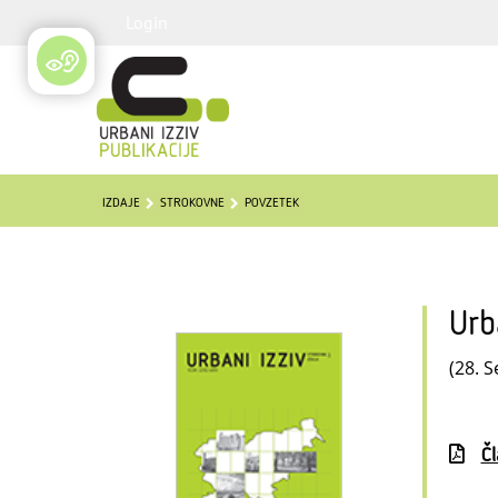
Login
IZDAJE
STROKOVNE
POVZETEK
Urb
(28. S
Č