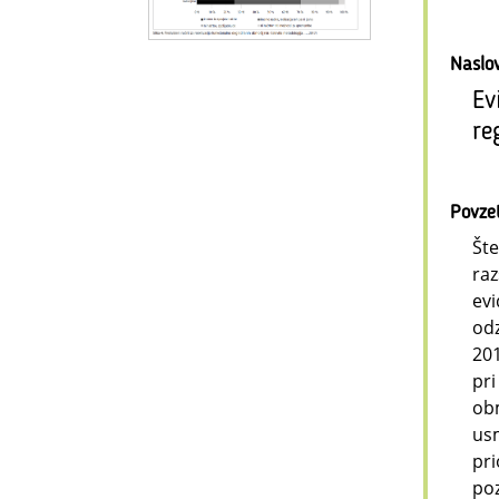
Naslo
Ev
re
Povze
Šte
raz
evi
odz
201
pri
obm
usm
pri
poz