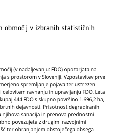
h območij v izbranih statističnih
močij (v nadaljevanju: FDO) opozarjata na
a s prostorom v Sloveniji. Vzpostavitev prve
smerjeno spremljanje pojava ter ustrezen
i celovitem ravnanju in upravljanju FDO. Leta
 skupaj 444 FDO s skupno površino 1.696,2 ha,
 obrtnih dejavnosti. Prisotnost degradiranih
a njihova sanacija in prenova prednostni
embno povezujeta z drugimi razvojnimi
ljišč ter ohranjanjem obstoječega obsega