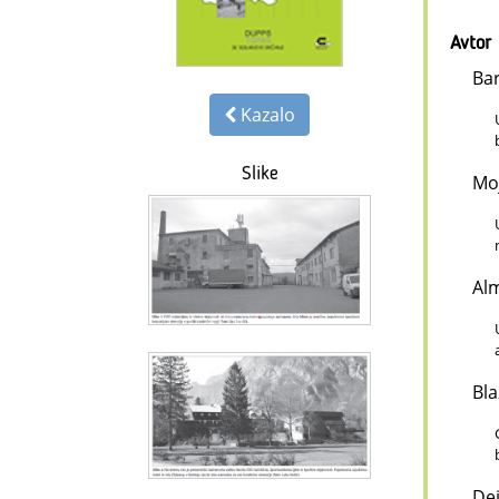
Avtor
Ba
Kazalo
Slike
Mo
Al
Bl
De