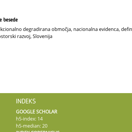
ne besede
kcionalno degradirana območja, nacionalna evidenca, definici
storski razvoj, Slovenija
INDEKS
GOOGLE SCHOLAR
h5-index: 14
h5-median: 20