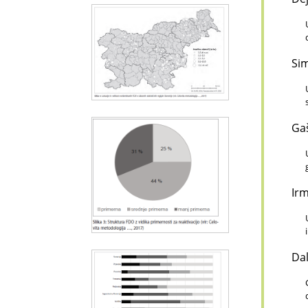
Si
Ga
Ir
Da