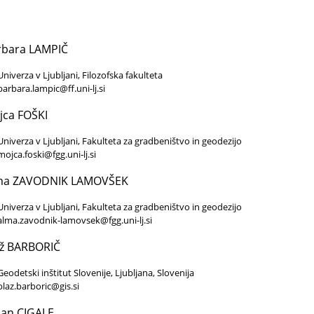
rbara LAMPIČ
Univerza v Ljubljani, Filozofska fakulteta
barbara.lampic@ff.uni-lj.si
jca FOŠKI
Univerza v Ljubljani, Fakulteta za gradbeništvo in geodezijo
mojca.foski@fgg.uni‑lj.si
ma ZAVODNIK LAMOVŠEK
Univerza v Ljubljani, Fakulteta za gradbeništvo in geodezijo
alma.zavodnik-lamovsek@fgg.uni-lj.si
až BARBORIČ
Geodetski inštitut Slovenije, Ljubljana, Slovenija
blaz.barboric@gis.si
jan CIGALE