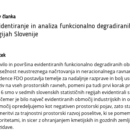
v članka
identiranje in analiza funkcionalno degradirani
gijah Slovenije
tek
vilo in površina evidentiranih funkcionalno degradiranih ob
sežnost neustreznega načrtovanja in neracionalnega ravnanj
dence FDO postavlja temelje za nadaljnje razprave in bolj u
iv na vseh prostorskih ravneh, pomeni pa tudi prvi korak pr
6 smo v sedmih slovenskih statističnih regijah evidentirali
 čemer je bilo največ evidentiranih območij industrijskih in
očij opredeljujemo kot negativen prostorski pojav, zato st
eritvi za trajnostni prostorski razvoj poselitve, ki se pom
oritetami, in sicer z ohranjanjem kmetijskih in gozdnih zem
idave.