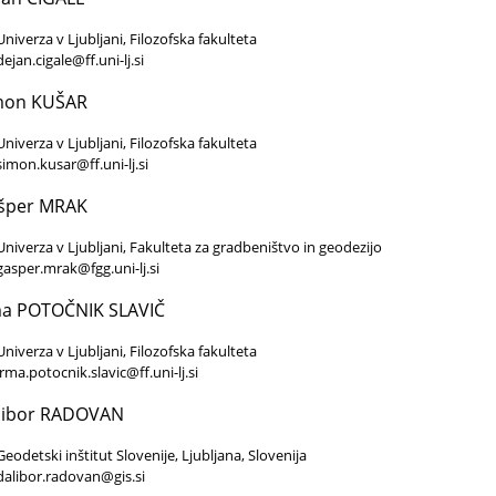
Univerza v Ljubljani, Filozofska fakulteta
dejan.cigale@ff.uni-lj.si
mon KUŠAR
Univerza v Ljubljani, Filozofska fakulteta
simon.kusar@ff.uni-lj.si
šper MRAK
Univerza v Ljubljani, Fakulteta za gradbeništvo in geodezijo
gasper.mrak@fgg.uni-lj.si
ma POTOČNIK SLAVIČ
Univerza v Ljubljani, Filozofska fakulteta
irma.potocnik.slavic@ff.uni-lj.si
libor RADOVAN
Geodetski inštitut Slovenije, Ljubljana, Slovenija
dalibor.radovan@gis.si