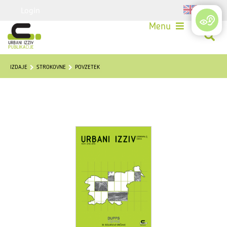
Login
Menu
IZDAJE
STROKOVNE
POVZETEK