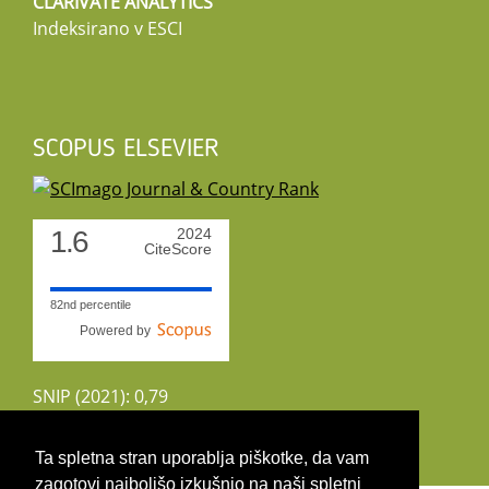
CLARIVATE ANALYTICS
Indeksirano v ESCI
SCOPUS ELSEVIER
1.6
2024
CiteScore
82nd percentile
Powered by
SNIP (2021): 0,79
CiteScoreTracker (2022): 1,8
Ta spletna stran uporablja piškotke, da vam
zagotovi najboljšo izkušnjo na naši spletni