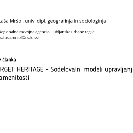
aša Mršol, univ. dipl. geografinja in sociologinja
Regionalna razvojna agencija Ljubljanske urbane regije
natasa.mrsol@rralur.si
v članka
RGET HERITAGE – Sodelovalni modeli upravljanj
amenitosti