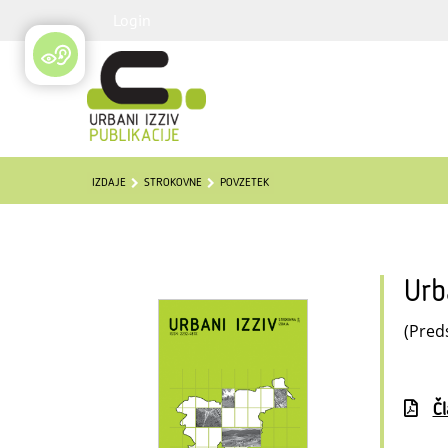
Login
IZDAJE
STROKOVNE
POVZETEK
Urb
(Preds
Č