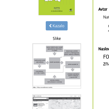
Avtor
Nat
Kazalo
Slike
Naslo
FO
zn