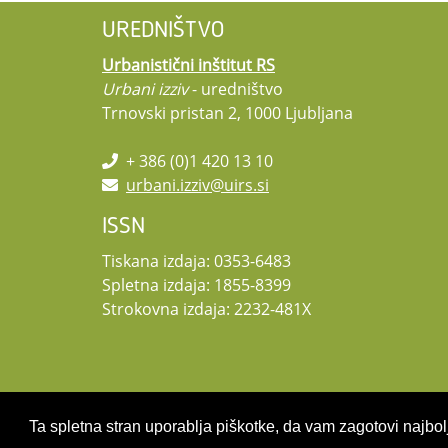
UREDNIŠTVO
Urbanistični inštitut RS
Urbani izziv
- uredništvo
Trnovski pristan 2, 1000 Ljubljana
+ 386 (0)1 420 13 10
urbani.izziv@uirs.si
ISSN
Tiskana izdaja: 0353-6483
Spletna izdaja: 1855-8399
Strokovna izdaja: 2232-481X
Ta spletna stran uporablja piškotke, da vam zagotovi najbolj