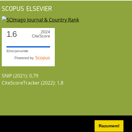
SCOPUS ELSEVIER
1.6
2024
CiteScore
82nd percentile
Powered by
SNIP (2021): 0,79
CiteScoreTracker (2022): 1,8
Razumem!