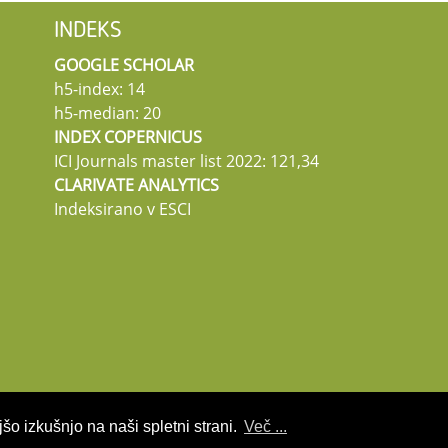
INDEKS
GOOGLE SCHOLAR
h5-index: 14
h5-median: 20
INDEX COPERNICUS
ICI Journals master list 2022: 121,34
CLARIVATE ANALYTICS
Indeksirano v ESCI
šo izkušnjo na naši spletni strani.
Več ...