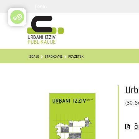
Login
IZDAJE
STROKOVNE
POVZETEK
Urb
(30. S
Č