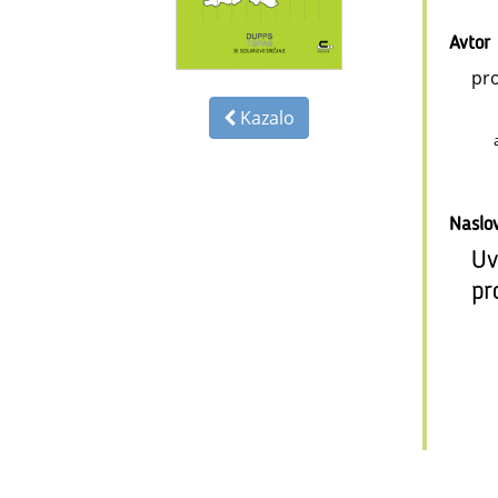
Avtor
pro
Kazalo
Naslo
Uv
pr