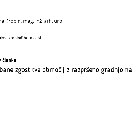
a Kropin, mag. inž. arh. urb.
alma.kropin@hotmail.si
v članka
bane zgostitve območij z razpršeno gradnjo na 