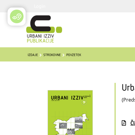
Login
IZDAJE
STROKOVNE
POVZETEK
Urb
(Preds
Č