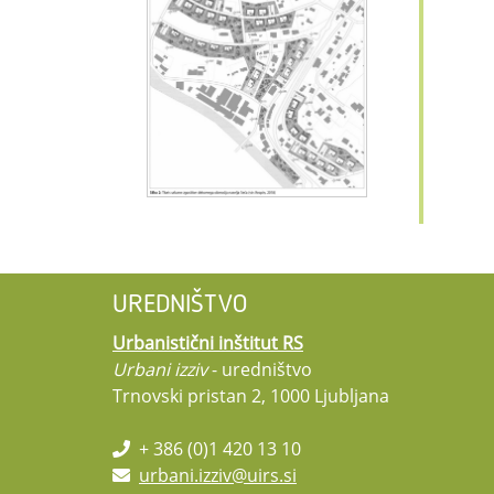
UREDNIŠTVO
Urbanistični inštitut RS
Urbani izziv
- uredništvo
Trnovski pristan 2, 1000 Ljubljana
+ 386 (0)1 420 13 10
urbani.izziv@uirs.si