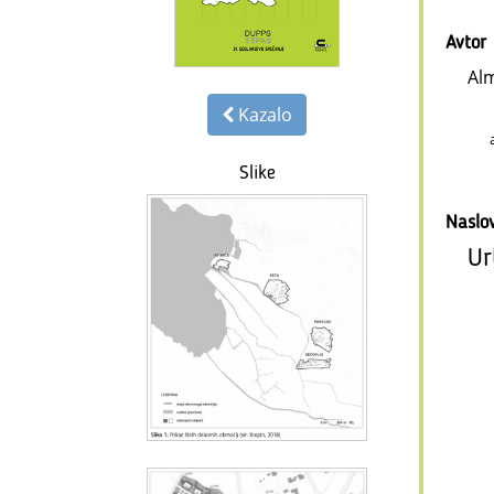
Avtor
Alm
Kazalo
Slike
Naslo
Ur