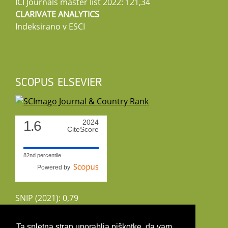
ICI Journals master list 2022: 121,34
CLARIVATE ANALYTICS
Indeksirano v ESCI
SCOPUS ELSEVIER
1.6
2024
CiteScore
82nd percentile
Powered by
SNIP (2021): 0,79
CiteScoreTracker (2022): 1,8
Ta spletna stran uporablja piškotke, da vam