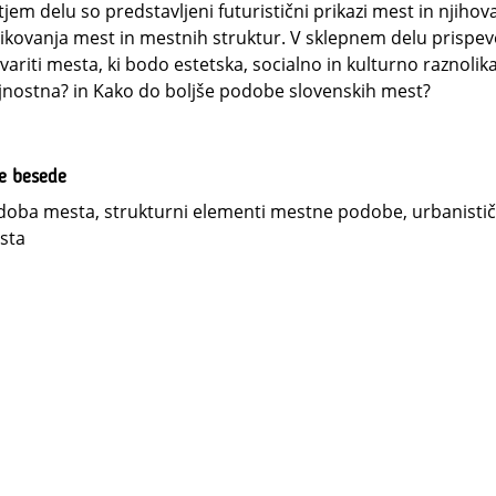
tjem delu so predstavljeni futuristični prikazi mest in njih
ikovanja mest in mestnih struktur. V sklepnem delu prispev
variti mesta, ki bodo estetska, socialno in kulturno raznol
jnostna? in Kako do boljše podobe slovenskih mest?
ne besede
oba mesta, strukturni elementi mestne podobe, urbanistič
sta