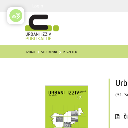
Login
IZDAJE
STROKOVNE
POVZETEK
Urb
(31. S
Č