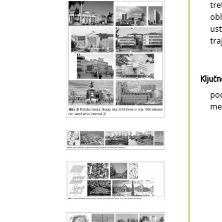
tre
obl
ust
tra
Ključ
pod
me