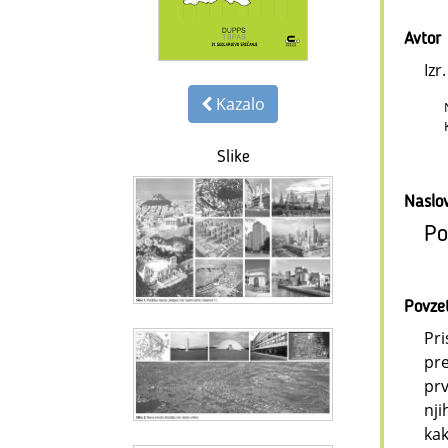
Avtor
Izr
Kazalo
Slike
Naslo
Po
Povze
Pri
pre
prv
nji
kak