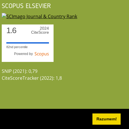
SCOPUS ELSEVIER
1.6
2024
CiteScore
82nd percentile
Powered by
SNIP (2021): 0,79
CiteScoreTracker (2022): 1,8
Razumem!