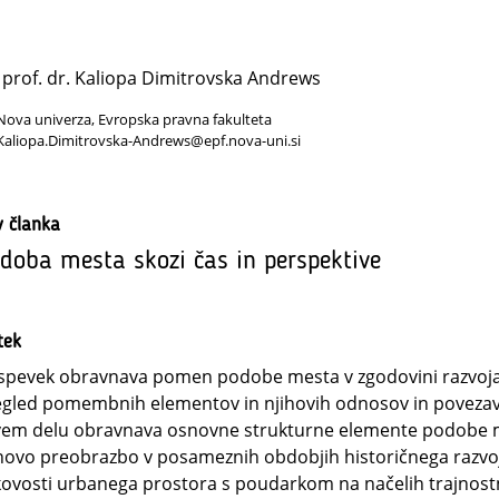
. prof. dr. Kaliopa Dimitrovska Andrews
Nova univerza, Evropska pravna fakulteta
Kaliopa.Dimitrovska-Andrews@epf.nova-uni.si
v članka
doba mesta skozi čas in perspektive
tek
spevek obravnava pomen podobe mesta v zgodovini razvoja 
gled pomembnih elementov in njihovih odnosov in povezave
em delu obravnava osnovne strukturne elemente podobe mesta
hovo preobrazbo v posameznih obdobjih historičnega razvoj
ovosti urbanega prostora s poudarkom na načelih trajnost