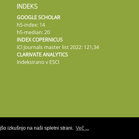
INDEKS
GOOGLE SCHOLAR
h5-index: 14
h5-median: 20
INDEX COPERNICUS
ICI Journals master list 2022: 121,34
CLARIVATE ANALYTICS
Indeksirano v ESCI
šo izkušnjo na naši spletni strani.
Več ...