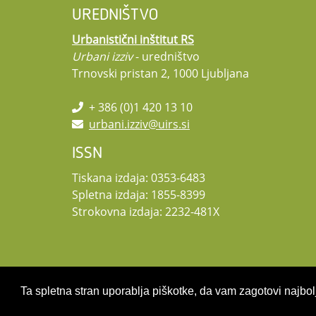
UREDNIŠTVO
Urbanistični inštitut RS
Urbani izziv
- uredništvo
Trnovski pristan 2, 1000 Ljubljana
+ 386 (0)1 420 13 10
urbani.izziv@uirs.si
ISSN
Tiskana izdaja: 0353-6483
Spletna izdaja: 1855-8399
Strokovna izdaja: 2232-481X
Ta spletna stran uporablja piškotke, da vam zagotovi najbolj