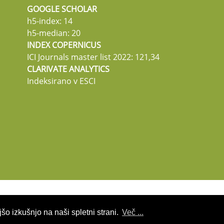
GOOGLE SCHOLAR
h5-index: 14
h5-median: 20
INDEX COPERNICUS
ICI Journals master list 2022: 121,34
CLARIVATE ANALYTICS
Indeksirano v ESCI
šo izkušnjo na naši spletni strani.
Več ...