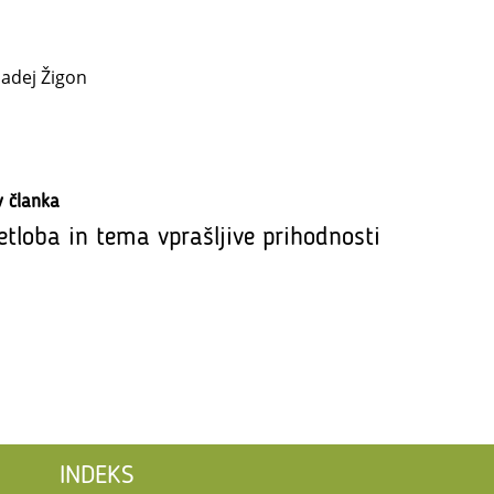
adej Žigon
v članka
etloba in tema vprašljive prihodnosti
INDEKS