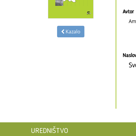
Avtor
Am
Kazalo
Naslo
Sv
UREDNIŠTVO