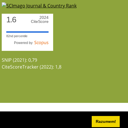
1.6
2024
CiteScore
82nd percentile
Powered by
SNIP (2021): 0,79
CiteScoreTracker (2022): 1,8
Razumem!