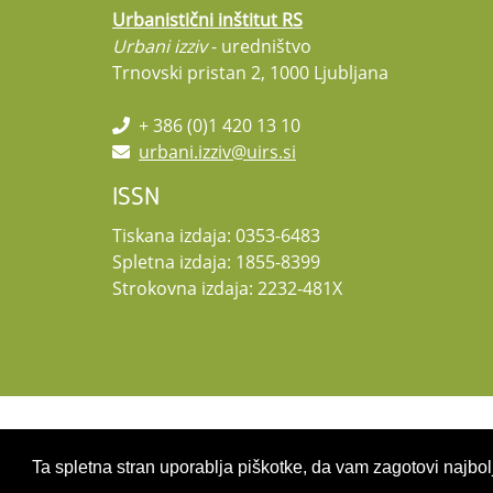
Urbanistični inštitut RS
Urbani izziv
- uredništvo
Trnovski pristan 2, 1000 Ljubljana
+ 386 (0)1 420 13 10
urbani.izziv@uirs.si
ISSN
Tiskana izdaja: 0353-6483
Spletna izdaja: 1855-8399
Strokovna izdaja: 2232-481X
Copyright 2026 by UIRS
Ta spletna stran uporablja piškotke, da vam zagotovi najbolj