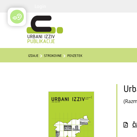
Login
IZDAJE
STROKOVNE
POVZETEK
Urb
(Razmi
Č