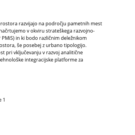
 prostora razvijajo na področju pametnih mest
h načrtujemo v okviru strateškega razvojno-
 PMiS) in ki bodo različnim deležnikom
stora, še posebej z urbano tipologijo.
t pri vključevanju v razvoj analitične
 tehnološke integracijske platforme za
e 1