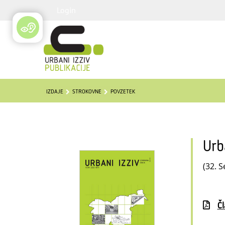
Login
IZDAJE
STROKOVNE
POVZETEK
Urb
(32. S
Č