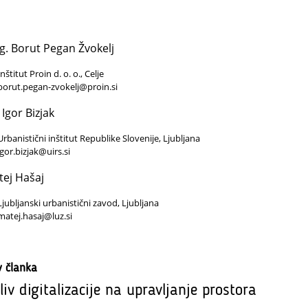
. Borut Pegan Žvokelj
Inštitut Proin d. o. o., Celje
borut.pegan-zvokelj@proin.si
 Igor Bizjak
Urbanistični inštitut Republike Slovenije, Ljubljana
igor.bizjak@uirs.si
ej Hašaj
Ljubljanski urbanistični zavod, Ljubljana
matej.hasaj@luz.si
v članka
liv digitalizacije na upravljanje prostora