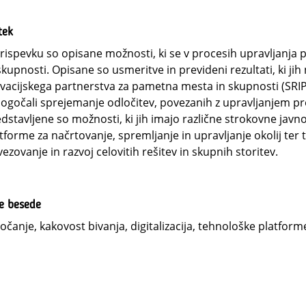
tek
rispevku so opisane možnosti, ki se v procesih upravljanja
skupnosti. Opisane so usmeritve in prevideni rezultati, ki ji
vacijskega partnerstva za pametna mesta in skupnosti (SRIP
gočali sprejemanje odločitev, povezanih z upravljanjem pro
dstavljene so možnosti, ki jih imajo različne strokovne javnos
tforme za načrtovanje, spremljanje in upravljanje okolij ter
ezovanje in razvoj celovitih rešitev in skupnih storitev.
ne besede
očanje, kakovost bivanja, digitalizacija, tehnološke platform