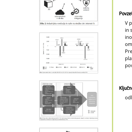
Povze
V p
in 
ino
omo
Pre
pla
pov
Ključ
odl