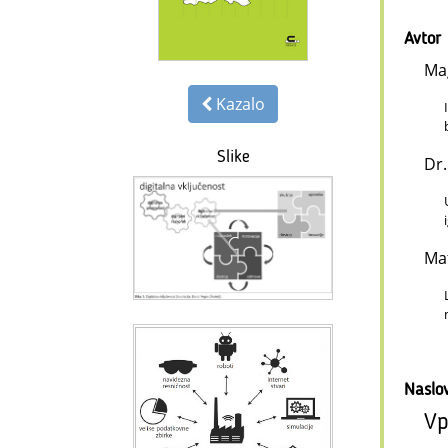
Avtor
Mag
Kazalo
Slike
Dr.
Mat
Naslo
Vp