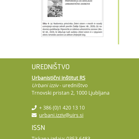
UREDNIŠTVO
Urbanistični inštitut RS
Urbani izziv
- uredništvo
Trnovski pristan 2, 1000 Ljubljana
+ 386 (0)1 420 13 10
urbani.izziv@uirs.si
ISSN
Tiskana izdaja: 0353-6483