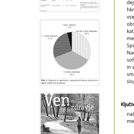
dej
hkr
vse
obs
kat
mes
Spo
Nac
sof
in 
sme
slo
Ključ
nač
me