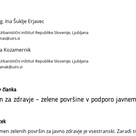
. Ina Šuklje Erjavec
Urbanistični inštitut Republike Slovenije, Ljubljana
inas@uirs.si
na Kozamernik
Urbanistični inštitut Republike Slovenije, Ljubljana
janak@uirs.si
v članka
n za zdravje – zelene površine v podporo javne
tek
en zelenih površin za javno zdravje je vsestranski. Zaradi