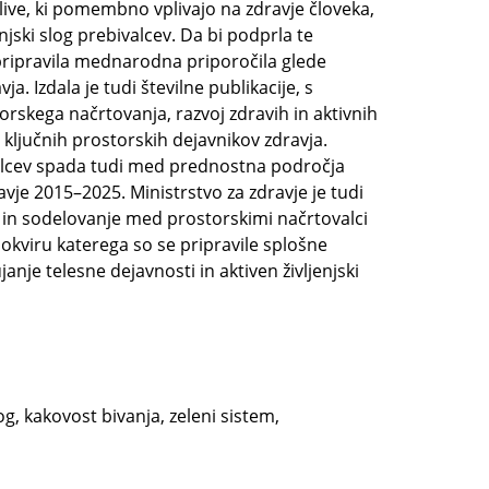
plive, ki pomembno vplivajo na zdravje človeka,
njski slog prebivalcev. Da bi podprla te
pripravila mednarodna priporočila glede
a. Izdala je tudi številne publikacije, s
rskega načrtovanja, razvoj zdravih in aktivnih
 ključnih prostorskih dejavnikov zdravja.
valcev spada tudi med prednostna področja
vje 2015–2025. Ministrstvo za zdravje je tudi
vo in sodelovanje med prostorskimi načrtovalci
 okviru katerega so se pripravile splošne
nje telesne dejavnosti in aktiven življenjski
og, kakovost bivanja, zeleni sistem,