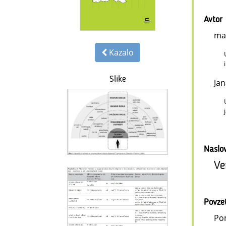
Avtor
mag
Kazalo
Slike
Ja
Naslo
Ve
Povze
Pom