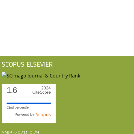
SCOPUS ELSEVIER
1.6
2024
CiteScore
82nd percentile
Powered by
SNIP (2021): 0,79