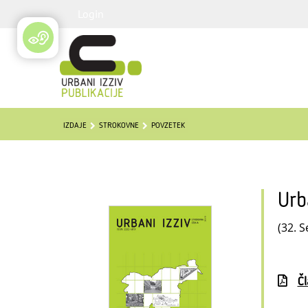
Login
IZDAJE
STROKOVNE
POVZETEK
Urb
(32. S
Č