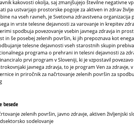
avnik kakovosti okolja, saj zmanjšujejo številne negativne v
ati pa ustvarjajo prostorske pogoje za aktiven in zdrav življe
bine na vseh ravneh, je Svetovna zdravstvena organizacija 
ega in vrste telesne dejavnosti za varovanje in krepitev zdravj
erimi spodbuja povezovanje vsebin javnega zdravja in prosto
t in še posebej zelenih površin, ki jih prepoznava kot enega
dbujanje telesne dejavnosti vseh starostnih skupin prebi
ionalnega programa o prehrani in telesni dejavnosti za zdra
inanciralo prvi program v Sloveniji, ki je vzpostavil poveza
strokovnjaki javnega zdravja, to je program Ven za zdravje, v
rnice in priročnik za načrtovanje zelenih površin za spodbuja
g
ne besede
rtovanje zelenih površin, javno zdravje, aktiven življenjski sl
dsektorsko sodelovanje