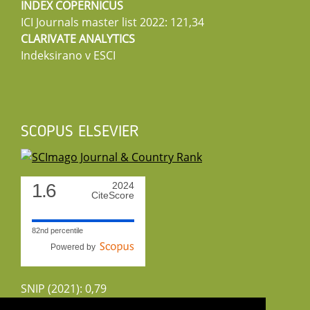
INDEX COPERNICUS
ICI Journals master list 2022: 121,34
CLARIVATE ANALYTICS
Indeksirano v ESCI
SCOPUS ELSEVIER
1.6
2024
CiteScore
82nd percentile
Powered by
SNIP (2021): 0,79
CiteScoreTracker (2022): 1,8