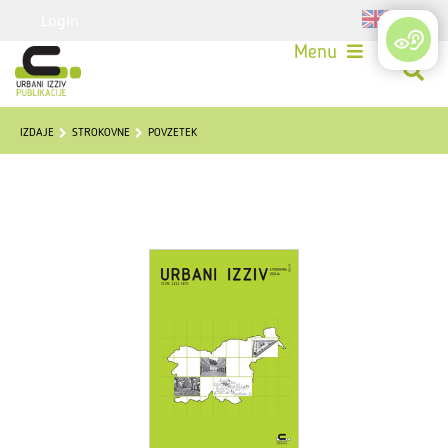
Login
Menu
IZDAJE
STROKOVNE
POVZETEK