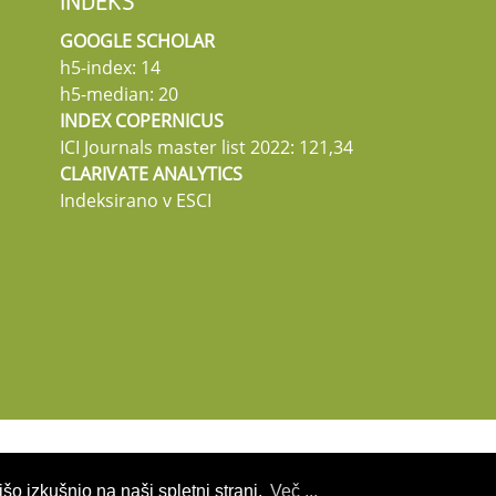
INDEKS
GOOGLE SCHOLAR
h5-index: 14
h5-median: 20
INDEX COPERNICUS
ICI Journals master list 2022: 121,34
CLARIVATE ANALYTICS
Indeksirano v ESCI
šo izkušnjo na naši spletni strani.
Več ...