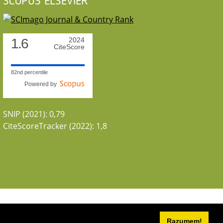
SCOPUS ELSEVIER
1.6
2024
CiteScore
82nd percentile
Powered by
SNIP (2021): 0,79
CiteScoreTracker (2022): 1,8
Razumem!