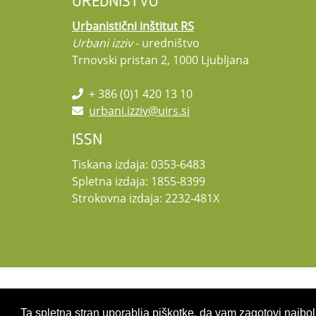
UREDNIŠTVO
Urbanistični inštitut RS
Urbani izziv
- uredništvo
Trnovski pristan 2, 1000 Ljubljana
+ 386 (0)1 420 13 10
urbani.izziv@uirs.si
ISSN
Tiskana izdaja: 0353-6483
Spletna izdaja: 1855-8399
Strokovna izdaja: 2232-481X
Copyright 2026 by UIRS
Ta spletna stran uporablja piškotke, da vam zagotovi najbolj