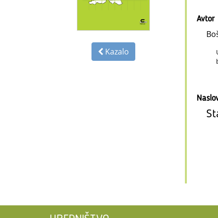
Avtor
Boš
Kazalo
Naslo
St