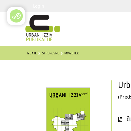
Login
IZDAJE
STROKOVNE
POVZETEK
Urb
(Preds
Č