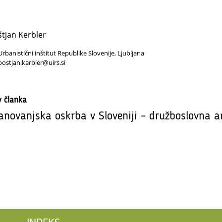
tjan Kerbler
Urbanistični inštitut Republike Slovenije, Ljubljana
bostjan.kerbler@uirs.si
v članka
anovanjska oskrba v Sloveniji – družboslovna a