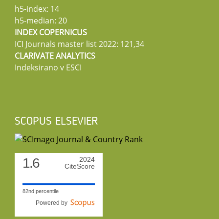
h5-index: 14
h5-median: 20
INDEX COPERNICUS
ICI Journals master list 2022: 121,34
CLARIVATE ANALYTICS
Indeksirano v ESCI
SCOPUS ELSEVIER
1.6
2024
CiteScore
82nd percentile
Powered by