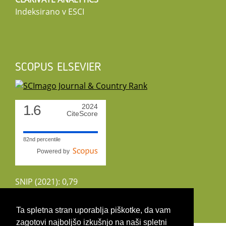
Indeksirano v ESCI
SCOPUS ELSEVIER
1.6
2024
CiteScore
82nd percentile
Powered by
SNIP (2021): 0,79
CiteScoreTracker (2022): 1,8
Ta spletna stran uporablja piškotke, da vam
zagotovi najboljšo izkušnjo na naši spletni