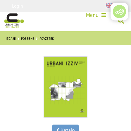
Login
Menu
IZDAJE
POSEBNE
POVZETEK
Kazalo