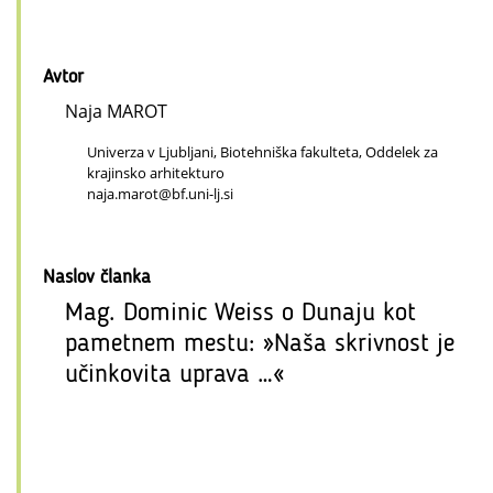
Avtor
Naja MAROT
Univerza v Ljubljani, Biotehniška fakulteta, Oddelek za
krajinsko arhitekturo
naja.marot@bf.uni-lj.si
Naslov članka
Mag. Dominic Weiss o Dunaju kot
pametnem mestu: »Naša skrivnost je
učinkovita uprava …«