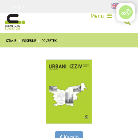
Login
Menu
IZDAJE
POSEBNE
POVZETEK
Kazalo