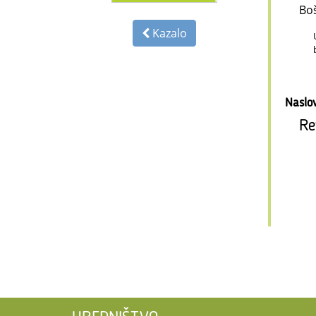
Bo
Kazalo
Naslo
Re