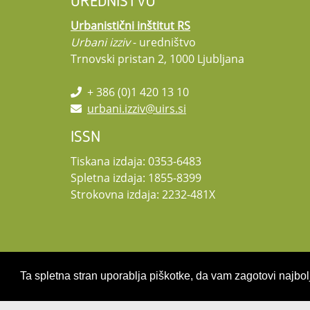
UREDNIŠTVO
Urbanistični inštitut RS
Urbani izziv
- uredništvo
Trnovski pristan 2, 1000 Ljubljana
+ 386 (0)1 420 13 10
urbani.izziv@uirs.si
ISSN
Tiskana izdaja: 0353-6483
Spletna izdaja: 1855-8399
Strokovna izdaja: 2232-481X
Ta spletna stran uporablja piškotke, da vam zagotovi najbolj
Copyright 2026 by UIRS