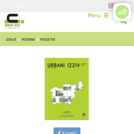
Login
Menu
IZDAJE
POSEBNE
POVZETEK
Kazalo