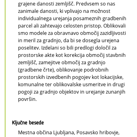
grajene danosti zemljišč. Predvsem so nas
zanimale danosti, ki vplivajo na možnost
individualnega urejanja posameznih gradbenih
parcel ali zahtevajo celosten pristop. Oblikovali
smo modele za obravnavo območij zazidljivosti
in meril za gradnjo, da bi se dosegla urejena
poselitev. Izdelani so bili predlogi določil za
prostorske akte kot korekcija območij stavbnih
zemljišč, zamejitve območij za gradnjo
(gradbene črte), oblikovanje podrobnih
prostorskih izvedbenih pogojev kot lokacijske,
komunalne ter oblikovalske usmeritve in drugi
pogoji za gradnjo objektov in urejanje zunanjih
površin.
Ključne besede
Mestna občina Ljubljana, Posavsko hribovje,