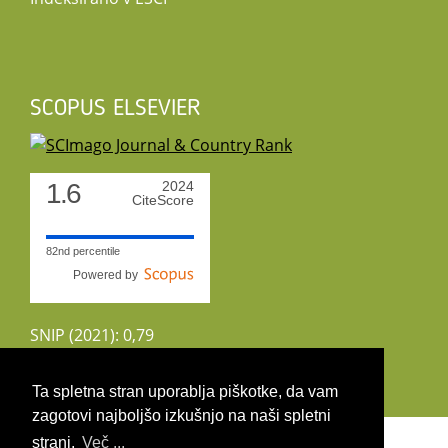
SCOPUS ELSEVIER
1.6
2024
CiteScore
82nd percentile
Powered by
SNIP (2021): 0,79
CiteScoreTracker (2022): 1,8
Ta spletna stran uporablja piškotke, da vam
zagotovi najboljšo izkušnjo na naši spletni
Copyright 2026 by UIRS
strani.
Več ...