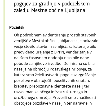
pogojev za gradnjo v podeželskem
zaledju Mestne občine Ljubljana
Povzetek
Ob podrobnem evidentiranju prostih stavbnih
zemljišč v Mestni občini Ljubljana se je pokazalo
večje število stavbnih zemljišč, za katera je bilo
predvideno urejanje z OPPN, vendar zanje v
daljšem časovnem obdobju niso bile dane
pobude za njihovo izvedbo. Definirana so bila
naselja na območju Posavskega hribovja, za
katera smo želeli ustvariti pogoje za zgoščanje
poselitve v obstoječih poselitvenih enotah,
krepitev prepoznavne identitete naselij ter
razvoj manjkajočega infrastrukturnega in
družbenega omrežja. Preverili smo značilnosti
obstoječe pozidave v naseljih ter naravne in