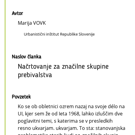
Avtor
Marija VOVK
Urbanistični inštitut Republike Slovenije
Naslov članka
Načrtovanje za značilne skupine
prebivalstva
Povzetek
Ko se ob obletnici ozrem nazaj na svoje délo na
UI, kjer sem že od Ieta 1968, lahko izluščim dve
poglavitni temi, s katerima se v presledkih
resno ukvarjam. ukvarjam. To sta: stanovanjska