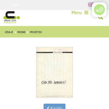
Login
Menu
IZDAJE
REDNE
POVZETEK
Kazalo