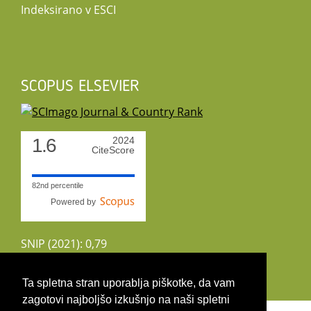
Indeksirano v ESCI
SCOPUS ELSEVIER
1.6
2024
CiteScore
82nd percentile
Powered by
SNIP (2021): 0,79
CiteScoreTracker (2022): 1,8
Ta spletna stran uporablja piškotke, da vam
zagotovi najboljšo izkušnjo na naši spletni