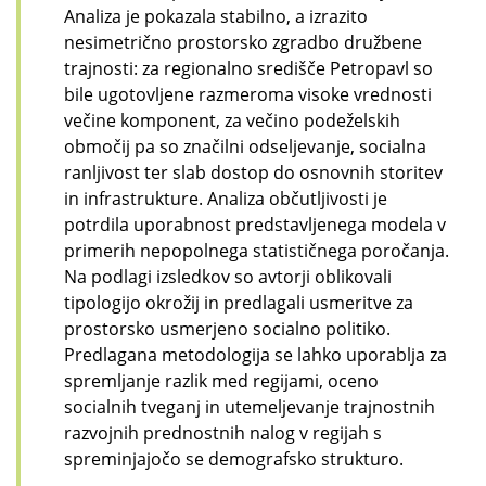
Analiza je pokazala stabilno, a izrazito
nesimetrično prostorsko zgradbo družbene
trajnosti: za regionalno središče Petropavl so
bile ugotovljene razmeroma visoke vrednosti
večine komponent, za večino podeželskih
območij pa so značilni odseljevanje, socialna
ranljivost ter slab dostop do osnovnih storitev
in infrastrukture. Analiza občutljivosti je
potrdila uporabnost predstavljenega modela v
primerih nepopolnega statističnega poročanja.
Na podlagi izsledkov so avtorji oblikovali
tipologijo okrožij in predlagali usmeritve za
prostorsko usmerjeno socialno politiko.
Predlagana metodologija se lahko uporablja za
spremljanje razlik med regijami, oceno
socialnih tveganj in utemeljevanje trajnostnih
razvojnih prednostnih nalog v regijah s
spreminjajočo se demografsko strukturo.