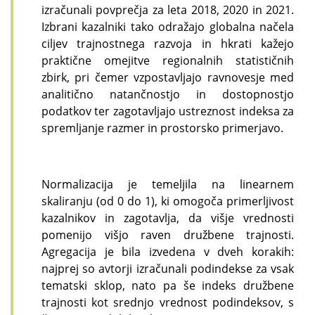
izračunali povprečja za leta 2018, 2020 in 2021.
Izbrani kazalniki tako odražajo globalna načela
ciljev trajnostnega razvoja in hkrati kažejo
praktične omejitve regionalnih statističnih
zbirk, pri čemer vzpostavljajo ravnovesje med
analitično natančnostjo in dostopnostjo
podatkov ter zagotavljajo ustreznost indeksa za
spremljanje razmer in prostorsko primerjavo.
Normalizacija je temeljila na linearnem
skaliranju (od 0 do 1), ki omogoča primerljivost
kazalnikov in zagotavlja, da višje vrednosti
pomenijo višjo raven družbene trajnosti.
Agregacija je bila izvedena v dveh korakih:
najprej so avtorji izračunali podindekse za vsak
tematski sklop, nato pa še indeks družbene
trajnosti kot srednjo vrednost podindeksov, s