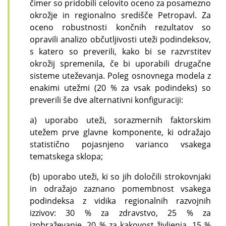
čimer so pridobili celovito oceno za posamezno
okrožje in regionalno središče Petropavl. Za
oceno robustnosti končnih rezultatov so
opravili analizo občutljivosti uteži podindeksov,
s katero so preverili, kako bi se razvrstitev
okrožij spremenila, če bi uporabili drugačne
sisteme uteževanja. Poleg osnovnega modela z
enakimi utežmi (20 % za vsak podindeks) so
preverili še dve alternativni konfiguraciji:
a) uporabo uteži, sorazmernih faktorskim
utežem prve glavne komponente, ki odražajo
statistično pojasnjeno varianco vsakega
tematskega sklopa;
(b) uporabo uteži, ki so jih določili strokovnjaki
in odražajo zaznano pomembnost vsakega
podindeksa z vidika regionalnih razvojnih
izzivov: 30 % za zdravstvo, 25 % za
izobraževanje, 20 % za kakovost življenja, 15 %