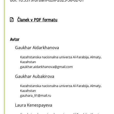
doi: 10.5379/urbani-izziv-2025-36-02-01
Članek v PDF formatu
Avtor
Gaukhar Aidarkhanova
Kazahstanska nacionalna univerza Al-Farabija, Almaty,
Kazahstan
gaukhar.aidarkhanova@gmail.com
Gaukhar Aubakirova
Kazahstanska nacionalna univerza Al-Farabija, Almaty,
Kazahstan
gauhara_91@mail.ru
Laura Kenespayeva