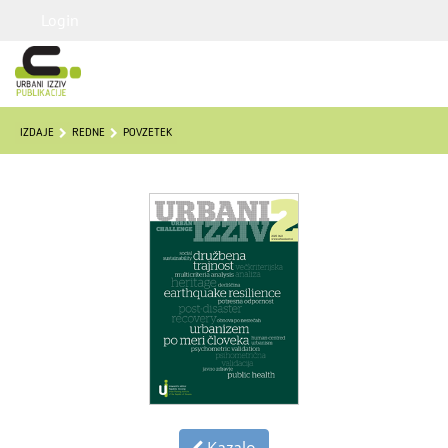
Login
IZDAJE
REDNE
POVZETEK
Kazalo