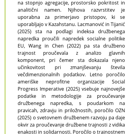
na stopnjo agregacije, prostorsko pokritost in
analitični namen. Njihova razvrstitev je
uporabna za primerjavo pristopov, ki se
uporabljajo v Kazahstanu. Lacmanović in Tijanić
(2025) sta na podlagi indeksa družbenega
napredka proučili napredek socialne politike
EU, Wang in Chen (2022) pa sta družbeno
trajnost proučevala z analizo glavnih
komponent, pri čemer sta dokazala njeno
učinkovitost pri zmanjševanju števila
večdimenzionalnih podatkov. Letno poročilo
ameriške neprofitne organizacije Social
Progress Imperative (2025) vsebuje najnovejše
podatke in metodologije za proučevanje
družbenega napredka, s poudarkom na
pravicah, zdravju in priložnostih, poročilo OZN
(2025) o svetovnem družbenem razvoju pa daje
okvir za proučevanje družbene trajnosti z vidika
enakosti in solidarnosti. Poročilo o trajnostnem