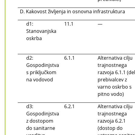
D. Kakovost življenja in osnovna infrastruktura
d1:
11.1
—
Stanovanjska
oskrba
d2:
6.1.1
Alternativa cilju
Gospodinjstva
trajnostnega
s priključkom
razvoja 6.1.1 (de
na vodovod
prebivalcev z
varno oskrbo s
pitno vodo)
d3:
6.2.1
Alternativa cilju
Gospodinjstva
trajnostnega
z dostopom
razvoja 6.2.1
do sanitarne
(dostop do