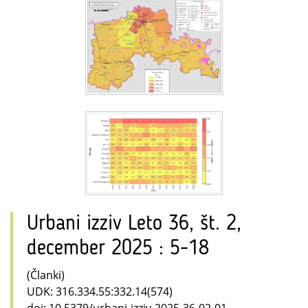
Urbani izziv Leto 36, št. 2,
december 2025 : 5-18
(Članki)
UDK: 316.334.55:332.14(574)