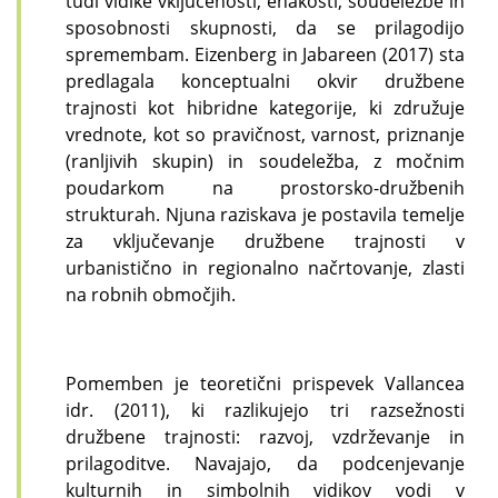
tudi vidike vključenosti, enakosti, soudeležbe in
sposobnosti skupnosti, da se prilagodijo
spremembam. Eizenberg in Jabareen (2017) sta
predlagala konceptualni okvir družbene
trajnosti kot hibridne kategorije, ki združuje
vrednote, kot so pravičnost, varnost, priznanje
(ranljivih skupin) in soudeležba, z močnim
poudarkom na prostorsko-družbenih
strukturah. Njuna raziskava je postavila temelje
za vključevanje družbene trajnosti v
urbanistično in regionalno načrtovanje, zlasti
na robnih območjih.
Pomemben je teoretični prispevek Vallancea
idr. (2011), ki razlikujejo tri razsežnosti
družbene trajnosti: razvoj, vzdrževanje in
prilagoditve. Navajajo, da podcenjevanje
kulturnih in simbolnih vidikov vodi v