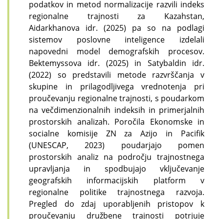
podatkov in metod normalizacije razvili indeks
regionalne trajnosti za Kazahstan,
Aidarkhanova idr. (2025) pa so na podlagi
sistemov poslovne inteligence izdelali
napovedni model demografskih procesov.
Bektemyssova idr. (2025) in Satybaldin idr.
(2022) so predstavili metode razvrščanja v
skupine in prilagodljivega vrednotenja pri
proučevanju regionalne trajnosti, s poudarkom
na večdimenzionalnih indeksih in primerjalnih
prostorskih analizah.
Poročila Ekonomske in
socialne komisije ZN za Azijo in Pacifik
(UNESCAP, 2023) poudarjajo pomen
prostorskih analiz na področju trajnostnega
upravljanja in spodbujajo vključevanje
geografskih informacijskih platform v
regionalne politike trajnostnega razvoja.
Pregled do zdaj uporabljenih pristopov k
proučevanju družbene trajnosti potrjuje