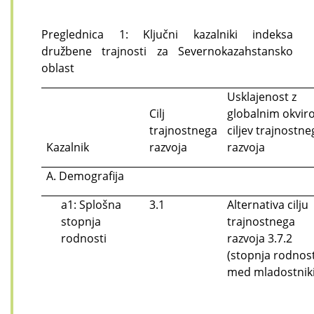
Preglednica 1: Ključni kazalniki indeksa
družbene trajnosti za Severnokazahstansko
oblast
Usklajenost z
Cilj
globalnim okvi
trajnostnega
ciljev trajnostne
Kazalnik
razvoja
razvoja
A. Demografija
a1: Splošna
3.1
Alternativa cilju
stopnja
trajnostnega
rodnosti
razvoja 3.7.2
(stopnja rodnost
med mladostniki