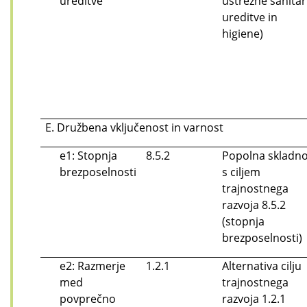
ureditve
ustrezne sanita
ureditve in
higiene)
E. Družbena vključenost in varnost
e1: Stopnja
8.5.2
Popolna skladno
brezposelnosti
s ciljem
trajnostnega
razvoja 8.5.2
(stopnja
brezposelnosti)
e2: Razmerje
1.2.1
Alternativa cilju
med
trajnostnega
povprečno
razvoja 1.2.1