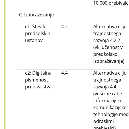
10.000 prebivalc
C. Izobraževanje
c1: Število
4.2
Alternativa cilju
predšolskih
trajnostnega
ustanov
razvoja 4.2.2
(vključenost v
predšolsko
izobraževanje)
c2: Digitalna
4.4
Alternativa cilju
pismenost
trajnostnega
prebivalstva
razvoja 4.4
(veščine rabe
informacijsko-
komunikacijske
tehnologije med
odraslimi
prebivalci)