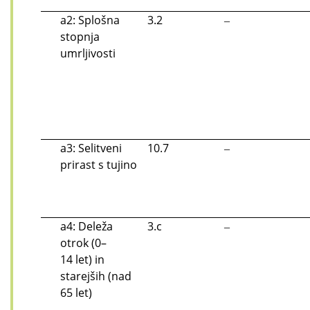
a2: Splošna
3.2
‒
stopnja
umrljivosti
a3: Selitveni
10.7
‒
prirast s tujino
a4: Deleža
3.c
‒
otrok (0–
14 let) in
starejših (nad
65 let)