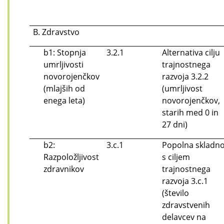
B. Zdravstvo
b1: Stopnja
3.2.1
Alternativa cilju
umrljivosti
trajnostnega
novorojenčkov
razvoja 3.2.2
(mlajših od
(umrljivost
enega leta)
novorojenčkov,
starih med 0 in
27 dni)
b2:
3.c.1
Popolna skladno
Razpoložljivost
s ciljem
zdravnikov
trajnostnega
razvoja 3.c.1
(število
zdravstvenih
delavcev na