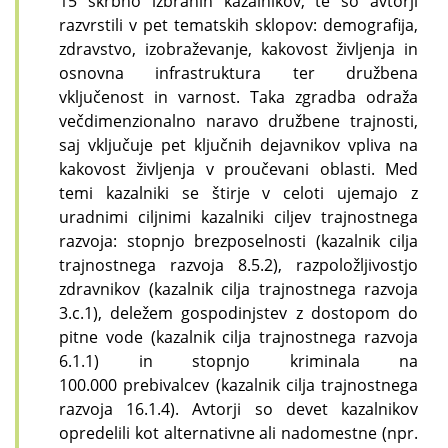
15 skrbno izbranih kazalnikov, te so avtorji
razvrstili v pet tematskih sklopov: demografija,
zdravstvo, izobraževanje, kakovost življenja in
osnovna infrastruktura ter družbena
vključenost in varnost. Taka zgradba odraža
večdimenzionalno naravo družbene trajnosti,
saj vključuje pet ključnih dejavnikov vpliva na
kakovost življenja v proučevani oblasti. Med
temi kazalniki se štirje v celoti ujemajo z
uradnimi ciljnimi kazalniki ciljev trajnostnega
razvoja: stopnjo brezposelnosti (kazalnik cilja
trajnostnega razvoja 8.5.2), razpoložljivostjo
zdravnikov (kazalnik cilja trajnostnega razvoja
3.c.1), deležem gospodinjstev z dostopom do
pitne vode (kazalnik cilja trajnostnega razvoja
6.1.1) in stopnjo kriminala na
100.000 prebivalcev (kazalnik cilja trajnostnega
razvoja 16.1.4). Avtorji so devet kazalnikov
opredelili kot alternativne ali nadomestne (npr.