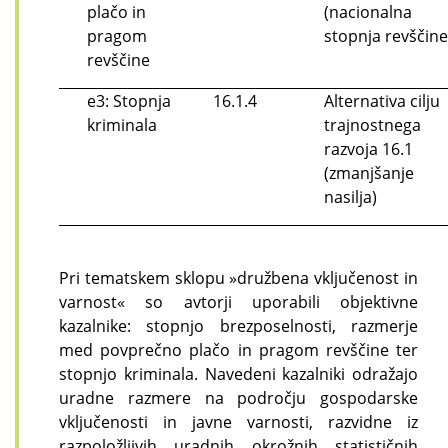
plačo in
(nacionalna
pragom
stopnja revščine
revščine
e3: Stopnja
16.1.4
Alternativa cilju
kriminala
trajnostnega
razvoja 16.1
(zmanjšanje
nasilja)
Pri tematskem sklopu »družbena vključenost in
varnost« so avtorji uporabili objektivne
kazalnike: stopnjo brezposelnosti, razmerje
med povprečno plačo in pragom revščine ter
stopnjo kriminala. Navedeni kazalniki odražajo
uradne razmere na področju gospodarske
vključenosti in javne varnosti, razvidne iz
razpoložljivih uradnih okrožnih statističnih