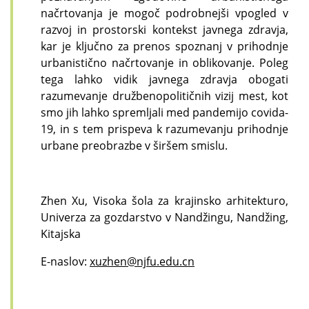
načrtovanja je mogoč podrobnejši vpogled v
razvoj in prostorski kontekst javnega zdravja,
kar je ključno za prenos spoznanj v prihodnje
urbanistično načrtovanje in oblikovanje. Poleg
tega lahko vidik javnega zdravja obogati
razumevanje družbenopolitičnih vizij mest, kot
smo jih lahko spremljali med pandemijo covida-
19, in s tem prispeva k razumevanju prihodnje
urbane preobrazbe v širšem smislu.
Zhen Xu, Visoka šola za krajinsko arhitekturo,
Univerza za gozdarstvo v Nandžingu, Nandžing,
Kitajska
E-naslov:
xuzhen@njfu.edu.cn