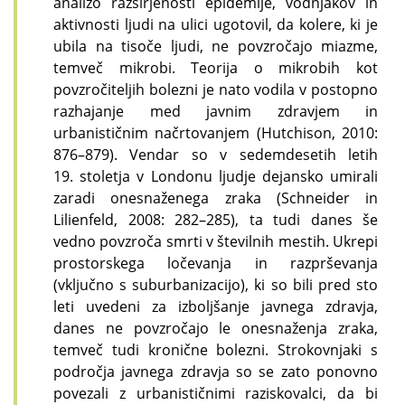
analizo razširjenosti epidemije, vodnjakov in
aktivnosti ljudi na ulici ugotovil, da kolere, ki je
ubila na tisoče ljudi, ne povzročajo miazme,
temveč mikrobi. Teorija o mikrobih kot
povzročiteljih bolezni je nato vodila v postopno
razhajanje med javnim zdravjem in
urbanističnim načrtovanjem (Hutchison, 2010:
876–879). Vendar so v sedemdesetih letih
19. stoletja v Londonu ljudje dejansko umirali
zaradi onesnaženega zraka (Schneider in
Lilienfeld, 2008: 282–285), ta tudi danes še
vedno povzroča smrti v številnih mestih. Ukrepi
prostorskega ločevanja in razprševanja
(vključno s suburbanizacijo), ki so bili pred sto
leti uvedeni za izboljšanje javnega zdravja,
danes ne povzročajo le onesnaženja zraka,
temveč tudi kronične bolezni. Strokovnjaki s
področja javnega zdravja so se zato ponovno
povezali z urbanističnimi raziskovalci, da bi