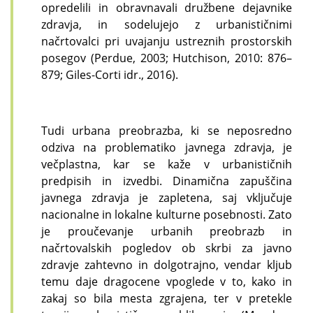
opredelili in obravnavali družbene dejavnike
zdravja, in sodelujejo z urbanističnimi
načrtovalci pri uvajanju ustreznih prostorskih
posegov (Perdue, 2003; Hutchison, 2010: 876–
879; Giles-Corti idr., 2016).
Tudi urbana preobrazba, ki se neposredno
odziva na problematiko javnega zdravja, je
večplastna, kar se kaže v urbanističnih
predpisih in izvedbi. Dinamična zapuščina
javnega zdravja je zapletena, saj vključuje
nacionalne in lokalne kulturne posebnosti. Zato
je proučevanje urbanih preobrazb in
načrtovalskih pogledov ob skrbi za javno
zdravje zahtevno in dolgotrajno, vendar kljub
temu daje dragocene vpoglede v to, kako in
zakaj so bila mesta zgrajena, ter v pretekle