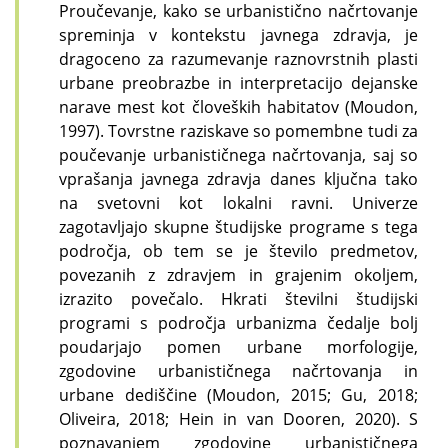
Proučevanje, kako se urbanistično načrtovanje
spreminja v kontekstu javnega zdravja, je
dragoceno za razumevanje raznovrstnih plasti
urbane preobrazbe in interpretacijo dejanske
narave mest kot človeških habitatov (Moudon,
1997). Tovrstne raziskave so pomembne tudi za
poučevanje urbanističnega načrtovanja, saj so
vprašanja javnega zdravja danes ključna tako
na svetovni kot lokalni ravni. Univerze
zagotavljajo skupne študijske programe s tega
področja, ob tem se je število predmetov,
povezanih z zdravjem in grajenim okoljem,
izrazito povečalo. Hkrati številni študijski
programi s področja urbanizma čedalje bolj
poudarjajo pomen urbane morfologije,
zgodovine urbanističnega načrtovanja in
urbane dediščine (Moudon, 2015; Gu, 2018;
Oliveira, 2018; Hein in van Dooren, 2020). S
poznavanjem zgodovine urbanističnega