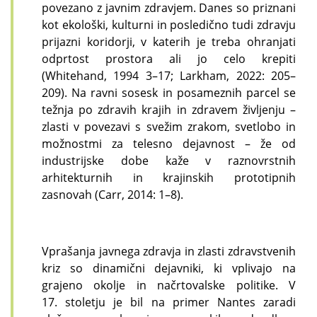
povezano z javnim zdravjem. Danes so priznani
kot ekološki, kulturni in posledično tudi zdravju
prijazni koridorji, v katerih je treba ohranjati
odprtost prostora ali jo celo krepiti
(Whitehand, 1994 3–17; Larkham, 2022: 205–
209). Na ravni sosesk in posameznih parcel se
težnja po zdravih krajih in zdravem življenju –
zlasti v povezavi s svežim zrakom, svetlobo in
možnostmi za telesno dejavnost – že od
industrijske dobe kaže v raznovrstnih
arhitekturnih in krajinskih prototipnih
zasnovah (Carr, 2014: 1–8).
Vprašanja javnega zdravja in zlasti zdravstvenih
kriz so dinamični dejavniki, ki vplivajo na
grajeno okolje in načrtovalske politike. V
17. stoletju je bil na primer Nantes zaradi