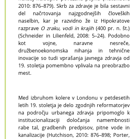
2010: 876–879). Skrb za zdravje je bila sestavni
del načrtovanja najzgodnejših človeških
naselbin, kar je razvidno že iz Hipokratove
razprave
O zraku, vodi in krajih
(400 pr. n. št.)
(Schneider in Lilienfeld, 2008: 5–24). Podobno
kot vojne, naravne nesreče,
družbenoekonomska nihanja in tehnične
inovacije so tudi vprašanja javnega zdravja od
19. stoletja pomembno vplivala na preobrazbo
mest.
Med izbruhom kolere v Londonu v petdesetih
letih 19. stoletja je delo zgodnjih reformatorjev
na področju urbanega zdravja pripomoglo k
institucionalizaciji določanja namembnosti
rabe tal, gradbenih predpisov, pitne vode in
kanalizacije (Hutchison, 2010: 876–898; Porter,