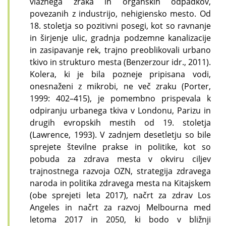
vlažnega zraka in organskih odpadkov,
povezanih z industrijo, nehigiensko mesto. Od
18. stoletja so pozitivni posegi, kot so ravnanje
in širjenje ulic, gradnja podzemne kanalizacije
in zasipavanje rek, trajno preoblikovali urbano
tkivo in strukturo mesta (Benzerzour idr., 2011).
Kolera, ki je bila pozneje pripisana vodi,
onesnaženi z mikrobi, ne več zraku (Porter,
1999: 402–415), je pomembno prispevala k
odpiranju urbanega tkiva v Londonu, Parizu in
drugih evropskih mestih od 19. stoletja
(Lawrence, 1993). V zadnjem desetletju so bile
sprejete številne prakse in politike, kot so
pobuda za zdrava mesta v okviru ciljev
trajnostnega razvoja OZN, strategija zdravega
naroda in politika zdravega mesta na Kitajskem
(obe sprejeti leta 2017), načrt za zdrav Los
Angeles in načrt za razvoj Melbourna
med
letoma 2017 in 2050, ki bodo v bližnji