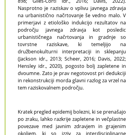
898; Giles-Corti idr., 2016; Davis, 2022).
Nasprotno je raziskav o vplivu javnega zdravja
na urbanistično načrtovanje še vedno malo. V
primerjavi z etiološko indukcijo rezultatov na
področju javnega zdravja kot posledic
urbanističnega načrtovanja in gradnje so
tovrstne raziskave, ki temeljijo na
družbenokulturni interpretaciji in sklepanju
(Jackson idr., 2013; Scheer, 2016; Davis, 2022;
Hensley idr., 2020), pogosto bolj zapletene in
dvoumne. Zato je prav negotovost pri dedukciji
in rekonstrukciji morda glavni razlog za vrzel na
tem raziskovalnem področju.
Kratek pregled epidemij bolezni, ki se prenašajo
po zraku, lahko razkrije zapletene in večplastne
povezave med javnim zdravjem in grajenim
okoljem, ki so izziv za interdisciplinarne