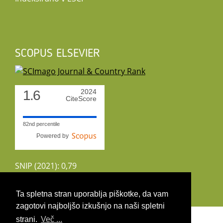
SCOPUS ELSEVIER
1.6
2024
CiteScore
82nd percentile
Powered by
SNIP (2021): 0,79
CiteScoreTracker (2022): 1,8
Ta spletna stran uporablja piškotke, da vam
zagotovi najboljšo izkušnjo na naši spletni
Copyright 2026 by UIRS
strani.
Več ...