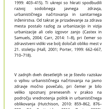
1999: 403–415). Ti ukrepi so hkrati spodbudili
razvoj sodobnega javnega zdravja,
urbanističnega načrtovanja in sanitarnega
inženirstva. Od takrat je prizadevanje za zdrava
mesta postalo razlog za urbanizacijo in vizija
urbanizacije ali celo izgovor zanjo (Castex in
Samuels, 2004; Carr, 2014: 1–8), pri čemer so
zdravstveni vidiki vse bolj določali obliko mest v
21. stoletju (Hall, 2001; Porter, 1999: 662–667,
710–718).
V zadnjih dveh desetletjih se je število raziskav
o vplivu urbanističnega načrtovanja na javno
zdravje močno povečalo, pri čemer je bilo
veliko spoznanj prenesenih v prakso na
področju vrednotenja politik in urbanističnega
oblikovanja (Hutchison, 2010: 859–862, 876–