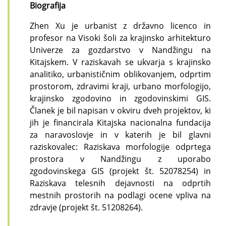
Biografija
Zhen Xu je urbanist z državno licenco in
profesor na Visoki šoli za krajinsko arhitekturo
Univerze za gozdarstvo v Nandžingu na
Kitajskem. V raziskavah se ukvarja s krajinsko
analitiko, urbanističnim oblikovanjem, odprtim
prostorom, zdravimi kraji, urbano morfologijo,
krajinsko zgodovino in zgodovinskimi GIS.
Članek je bil napisan v okviru dveh projektov, ki
jih je financirala Kitajska nacionalna fundacija
za naravoslovje in v katerih je bil glavni
raziskovalec: Raziskava morfologije odprtega
prostora v Nandžingu z uporabo
zgodovinskega GIS (projekt št. 52078254) in
Raziskava telesnih dejavnosti na odprtih
mestnih prostorih na podlagi ocene vpliva na
zdravje (projekt št. 51208264).