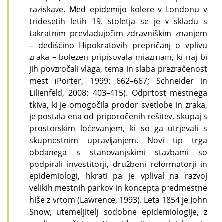
raziskave. Med epidemijo kolere v Londonu v
tridesetih letih 19. stoletja se je v skladu s
takratnim prevladujočim zdravniškim znanjem
– dediščino Hipokratovih prepričanj o vplivu
zraka – bolezen pripisovala miazmam, ki naj bi
jih povzročali vlaga, tema in slaba prezračenost
mest (Porter, 1999: 662–667; Schneider in
Lilienfeld, 2008: 403–415). Odprtost mestnega
tkiva, ki je omogočila prodor svetlobe in zraka,
je postala ena od priporočenih rešitev, skupaj s
prostorskim ločevanjem, ki so ga utrjevali s
skupnostnim upravljanjem. Novi tip trga
obdanega s stanovanjskimi stavbami so
podpirali investitorji, družbeni reformatorji in
epidemiologi, hkrati pa je vplival na razvoj
velikih mestnih parkov in koncepta predmestne
hiše z vrtom (Lawrence, 1993). Leta 1854 je John
Snow, utemeljitelj sodobne epidemiologije, z