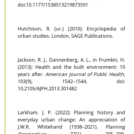
doi:10.1177/1538513219873591
Hutchison, R. (ur.) (2010): Encyclopedia of
urban studies. London, SAGE Publications.
Jackson, R. J., Dannenberg, A. L., in Frumkin, H.
(2013): Health and the built environment: 10
years after.
American Journal of Public Health
,
103(9), 1542–1544. doi:
10.2105/AJPH.2013.301482
Larkham, J. P. (2022): Planning history and
everyday urban change: An appreciation of
J.W.R. Whitehand (1938–2021).
Planning
Perspectives
, 37(1), 205–209.