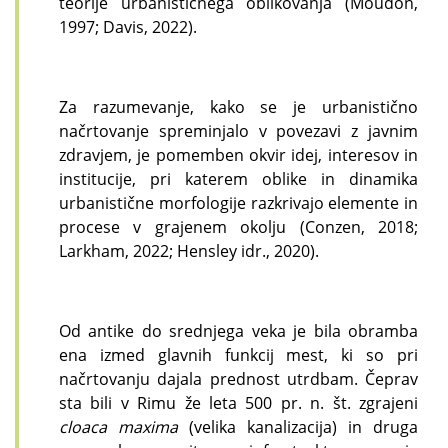
teorije urbanističnega oblikovanja (Moudon,
1997; Davis, 2022).
Za razumevanje, kako se je urbanistično
načrtovanje spreminjalo v povezavi z javnim
zdravjem, je pomemben okvir idej, interesov in
institucije, pri katerem oblike in dinamika
urbanistične morfologije razkrivajo elemente in
procese v grajenem okolju (Conzen, 2018;
Larkham, 2022; Hensley idr., 2020).
Od antike do srednjega veka je bila obramba
ena izmed glavnih funkcij mest, ki so pri
načrtovanju dajala prednost utrdbam. Čeprav
sta bili v Rimu že leta 500 pr. n. št. zgrajeni
cloaca maxima
(velika kanalizacija) in druga