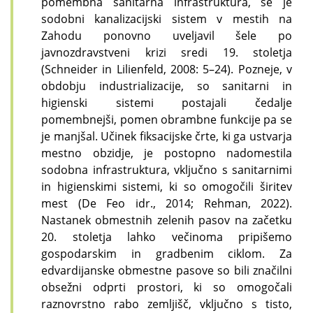
pomembna sanitarna infrastruktura, se je
sodobni kanalizacijski sistem v mestih na
Zahodu ponovno uveljavil šele po
javnozdravstveni krizi sredi 19. stoletja
(Schneider in Lilienfeld, 2008: 5–24). Pozneje, v
obdobju industrializacije, so sanitarni in
higienski sistemi postajali čedalje
pomembnejši, pomen obrambne funkcije pa se
je manjšal. Učinek fiksacijske črte, ki ga ustvarja
mestno obzidje, je postopno nadomestila
sodobna infrastruktura, vključno s sanitarnimi
in higienskimi sistemi, ki so omogočili širitev
mest (De Feo idr., 2014; Rehman, 2022).
Nastanek obmestnih zelenih pasov na začetku
20. stoletja lahko večinoma pripišemo
gospodarskim in gradbenim ciklom. Za
edvardijanske obmestne pasove so bili značilni
obsežni odprti prostori, ki so omogočali
raznovrstno rabo zemljišč, vključno s tisto,