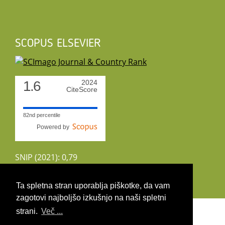
SCOPUS ELSEVIER
1.6
2024
CiteScore
82nd percentile
Powered by
SNIP (2021): 0,79
CiteScoreTracker (2022): 1,8
Ta spletna stran uporablja piškotke, da vam
zagotovi najboljšo izkušnjo na naši spletni
Copyright 2026 by UIRS
strani.
Več ...