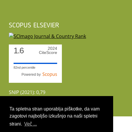
SCOPUS ELSEVIER
1.6
2024
CiteScore
82nd percentile
Powered by
SNIP (2021): 0,79
CiteScoreTracker (2022): 1,8
Ta spletna stran uporablja piškotke, da vam
zagotovi najboljšo izkušnjo na naši spletni
Copyright 2026 by UIRS
strani.
Več ...