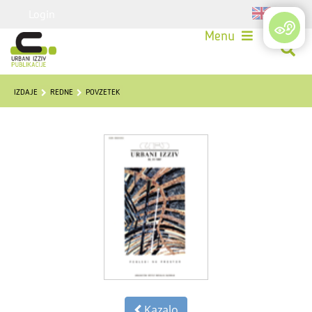
Login
Menu
IZDAJE
REDNE
POVZETEK
Kazalo