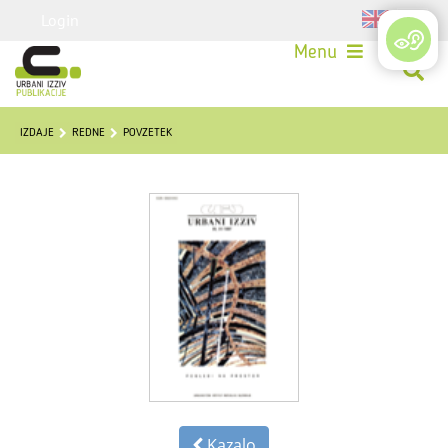
Login
Menu
IZDAJE
REDNE
POVZETEK
Kazalo