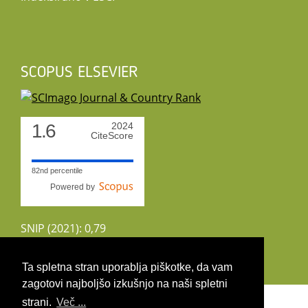
SCOPUS ELSEVIER
1.6
2024
CiteScore
82nd percentile
Powered by
SNIP (2021): 0,79
CiteScoreTracker (2022): 1,8
Ta spletna stran uporablja piškotke, da vam
zagotovi najboljšo izkušnjo na naši spletni
Copyright 2026 by UIRS
strani.
Več ...