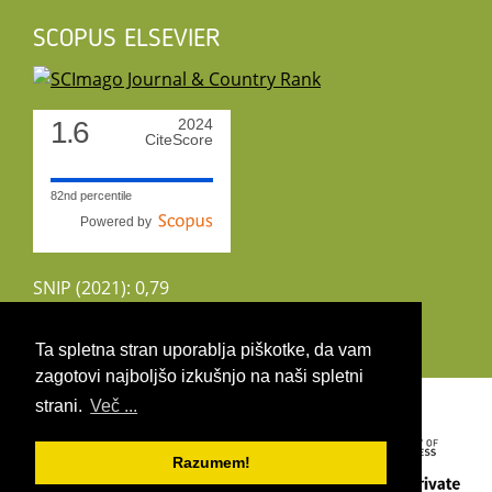
SCOPUS ELSEVIER
1.6
2024
CiteScore
82nd percentile
Powered by
SNIP (2021): 0,79
CiteScoreTracker (2022): 1,8
Ta spletna stran uporablja piškotke, da vam
zagotovi najboljšo izkušnjo na naši spletni
Copyright 2026 by UIRS
strani.
Več ...
Razumem!