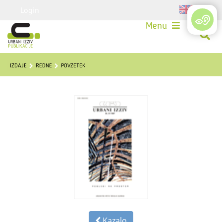
Login
Menu
IZDAJE
REDNE
POVZETEK
Kazalo