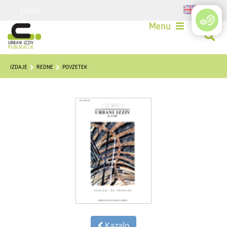
Login
Menu
IZDAJE
REDNE
POVZETEK
Kazalo