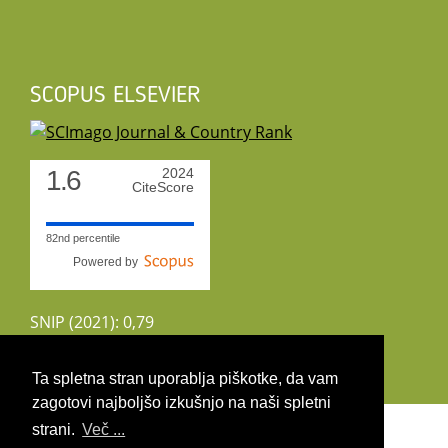
SCOPUS ELSEVIER
1.6
2024
CiteScore
82nd percentile
Powered by
SNIP (2021): 0,79
CiteScoreTracker (2022): 1,8
Ta spletna stran uporablja piškotke, da vam
zagotovi najboljšo izkušnjo na naši spletni
Copyright 2026 by UIRS
strani.
Več ...