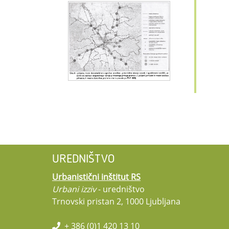
UREDNIŠTVO
Urbanistični inštitut RS
Urbani izziv
- uredništvo
Trnovski pristan 2, 1000 Ljubljana
+ 386 (0)1 420 13 10