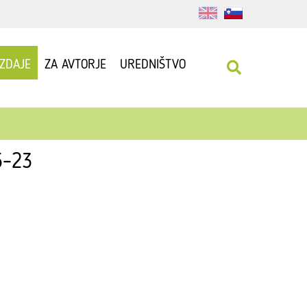
IZDAJE
ZA AVTORJE
UREDNIŠTVO
15–23