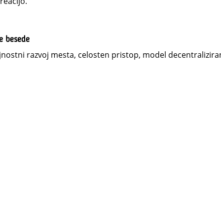
reacijo.
ne besede
jnostni razvoj mesta, celosten pristop, model decentralizir