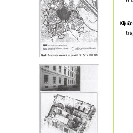
rek
Ključ
tra