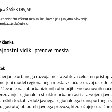
jca ŠAŠEK DIVJAK
Urbanistični inštitut Republike Slovenije, Ljubljana, Slovenija
mojca.sasek@uirs.si
v članka
ajnostni vidiki prenove mesta
tek
erjanje urbanega razvoja mesta zahteva celosten pristop v
erjeni model regionalnega mesta vključuje razvoj osrednje
ščevanje na suburbaniziranih območjih. Eno osnovnih načel
ezovanje regionalnih struktur urbane rasti z razvojem javn
ateških točkah vzdolž javnega regionalnega transportnega s
jo gostoto) ob poteh javnega prevoza, ki združujejo različne 