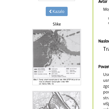
Avtor
Mo
Kazalo
Slike
Naslo
Tr
Povze
Usm
usm
zgo
pov
str
viš