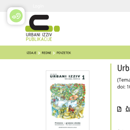
Login
IZDAJE
REDNE
POVZETEK
Urb
(Temat
doi: 
Č