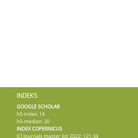
INDEKS
GOOGLE SCHOLAR
h5-index: 14
h5-median: 20
INDEX COPERNICUS
ICI Journals master list 2022: 121,34