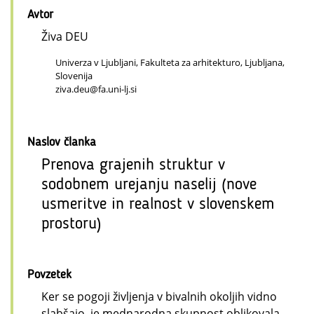
Avtor
Živa DEU
Univerza v Ljubljani, Fakulteta za arhitekturo, Ljubljana,
Slovenija
ziva.deu@fa.uni-lj.si
Naslov članka
Prenova grajenih struktur v
sodobnem urejanju naselij (nove
usmeritve in realnost v slovenskem
prostoru)
Povzetek
Ker se pogoji življenja v bivalnih okoljih vidno
slabšajo, je mednarodna skupnost oblikovala