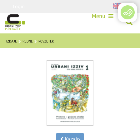
Login
Menu
IZDAJE
REDNE
POVZETEK
Kazalo