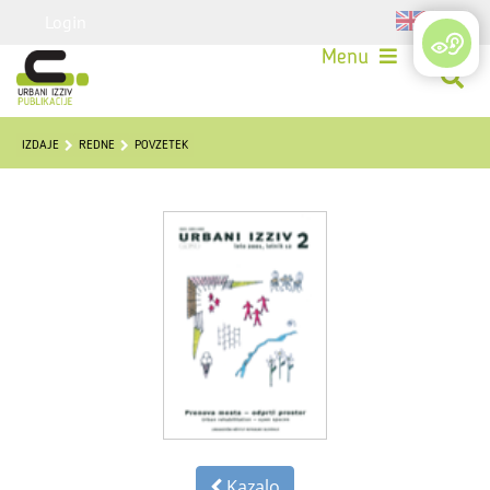
Login
Menu
IZDAJE
REDNE
POVZETEK
Kazalo