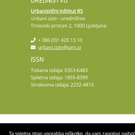
UREDNIŠTVO
Urbanistični inštitut RS
Urbani izziv
- uredništvo
Trnovski pristan 2, 1000 Ljubljana
+ 386 (0)1 420 13 10
urbani.izziv@uirs.si
ISSN
Tiskana izdaja: 0353-6483
Spletna izdaja: 1855-8399
Strokovna izdaja: 2232-481X
Copyright 2026 by UIRS
Ta spletna stran uporablja piškotke, da vam zagotovi najbolj