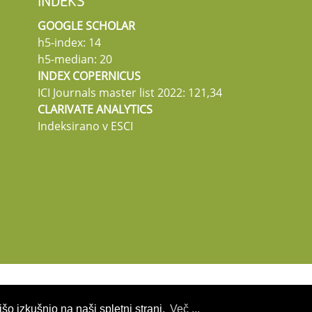
INDEKS
GOOGLE SCHOLAR
h5-index: 14
h5-median: 20
INDEX COPERNICUS
ICI Journals master list 2022: 121,34
CLARIVATE ANALYTICS
Indeksirano v ESCI
šo izkušnjo na naši spletni strani.
Več ...