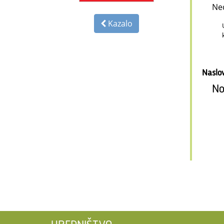
Ne
Kazalo
Naslo
No