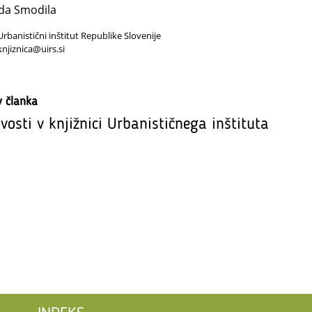
da Smodila
Urbanistični inštitut Republike Slovenije
knjiznica@uirs.si
v članka
vosti v knjižnici Urbanističnega inštituta