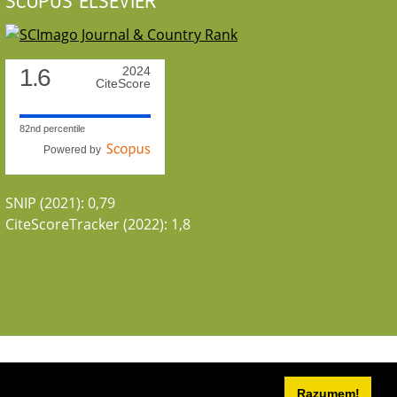
SCOPUS ELSEVIER
1.6
2024
CiteScore
82nd percentile
Powered by
SNIP (2021): 0,79
CiteScoreTracker (2022): 1,8
Razumem!