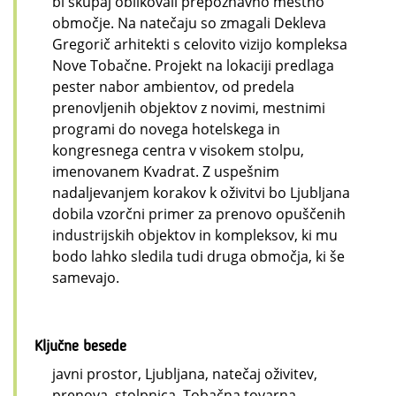
bi skupaj oblikovali prepoznavno mestno
območje. Na natečaju so zmagali Dekleva
Gregorič arhitekti s celovito vizijo kompleksa
Nove Tobačne. Projekt na lokaciji predlaga
pester nabor ambientov, od predela
prenovljenih objektov z novimi, mestnimi
programi do novega hotelskega in
kongresnega centra v visokem stolpu,
imenovanem Kvadrat. Z uspešnim
nadaljevanjem korakov k oživitvi bo Ljubljana
dobila vzorčni primer za prenovo opuščenih
industrijskih objektov in kompleksov, ki mu
bodo lahko sledila tudi druga območja, ki še
samevajo.
Ključne besede
javni prostor, Ljubljana, natečaj oživitev,
prenova, stolpnica, Tobačna tovarna