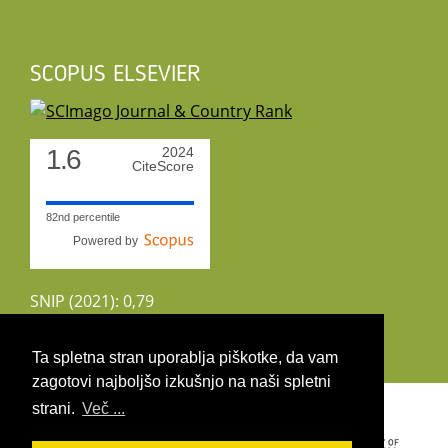
SCOPUS ELSEVIER
1.6
2024
CiteScore
82nd percentile
Powered by
SNIP (2021): 0,79
CiteScoreTracker (2022): 1,8
Ta spletna stran uporablja piškotke, da vam
zagotovi najboljšo izkušnjo na naši spletni
Copyright 2026 by UIRS
strani.
Več ...