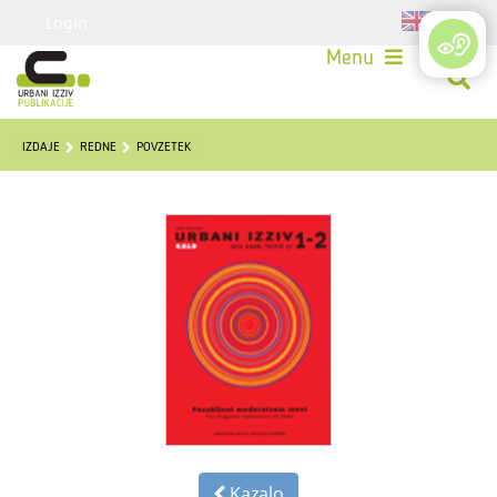
Login
Menu
IZDAJE
REDNE
POVZETEK
Kazalo