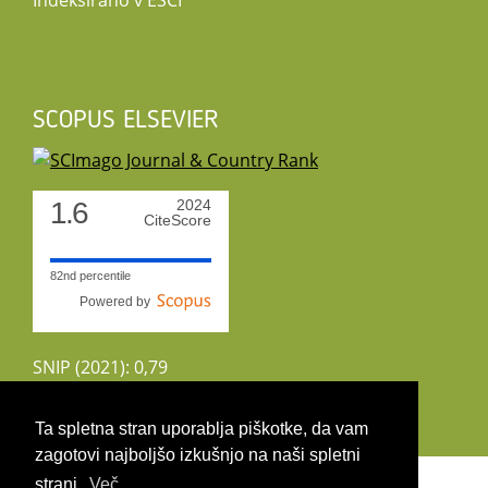
Indeksirano v ESCI
SCOPUS ELSEVIER
1.6
2024
CiteScore
82nd percentile
Powered by
SNIP (2021): 0,79
CiteScoreTracker (2022): 1,8
Ta spletna stran uporablja piškotke, da vam
zagotovi najboljšo izkušnjo na naši spletni
Copyright 2026 by UIRS
strani.
Več ...