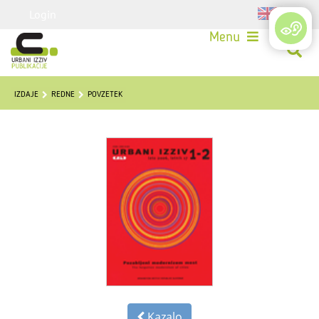
Login
Menu
IZDAJE
REDNE
POVZETEK
Kazalo