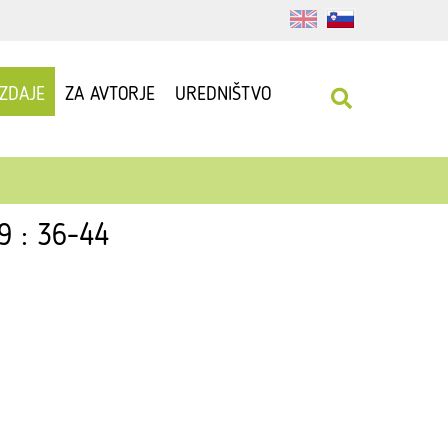
IZDAJE
ZA AVTORJE
UREDNIŠTVO
09 : 36-44