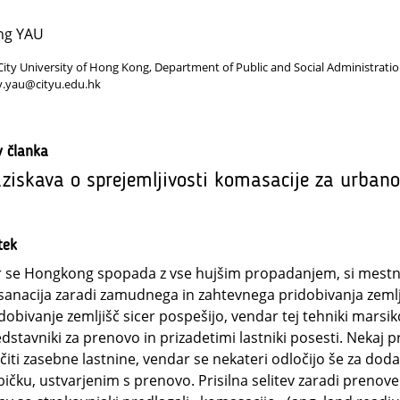
ng YAU
City University of Hong Kong, Department of Public and Social Administrat
y.yau@cityu.edu.hk
v članka
ziskava o sprejemljivosti komasacije za urban
tek
 se Hongkong spopada z vse hujšim propadanjem, si mestne
sanacija zaradi zamudnega in zahtevnega pridobivanja zemlj
dobivanje zemljišč sicer pospešijo, vendar tej tehniki mars
dstavniki za prenovo in prizadetimi lastniki posesti. Nekaj 
čiti zasebne lastnine, vendar se nekateri odločijo še za dod
ičku, ustvarjenim s prenovo. Prisilna selitev zaradi prenove