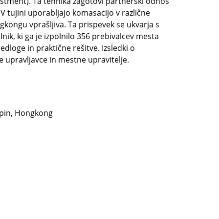
ustment). Ta tehnika zagotovi partnerski odnos
 tujini uporabljajo komasacijo v različne
ongu vprašljiva. Ta prispevek se ukvarja s
ik, ki ga je izpolnilo 356 prebivalcev mesta
dloge in praktične rešitve. Izsledki o
 upravljavce in mestne upravitelje.
upin, Hongkong