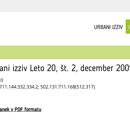
URBANI IZZIV
ani izziv Leto 20, št. 2, december 20
i)
711.144:332.334.2; 502.131:711.168(512.317)
lanek v PDF formatu