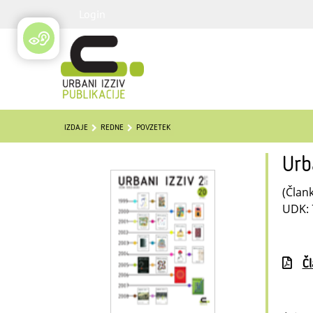
Login
IZDAJE
REDNE
POVZETEK
Urb
(Člank
UDK: 
Č