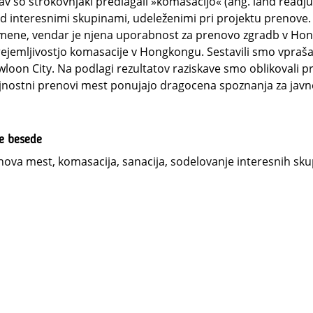
av so strokovnjaki predlagali »komasacijo« (ang. land readj
 interesnimi skupinami, udeleženimi pri projektu prenove. V
ene, vendar je njena uporabnost za prenovo zgradb v Hongk
ejemljivostjo komasacije v Hongkongu. Sestavili smo vprašaln
loon City. Na podlagi rezultatov raziskave smo oblikovali pre
jnostni prenovi mest ponujajo dragocena spoznanja za javne
ne besede
ova mest, komasacija, sanacija, sodelovanje interesnih sk