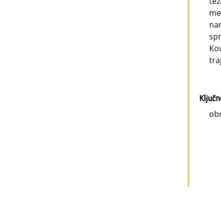
tež
med
nam
spr
Kow
tra
Ključ
obn