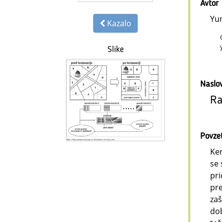
Avtor
Yu
Kazalo
Slike
Naslo
Ra
Povze
Ker
se 
pri
pre
zaš
dob