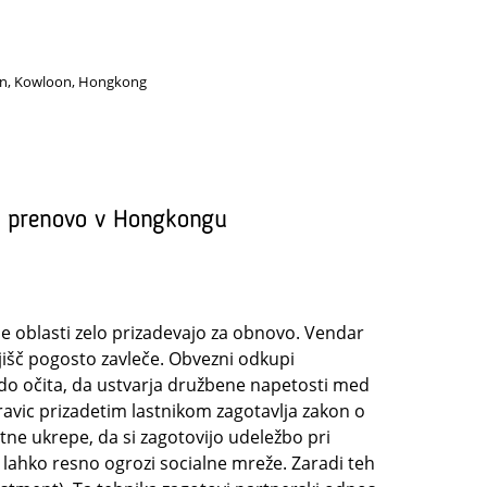
ion, Kowloon, Hongkong
o prenovo v Hongkongu
 oblasti zelo prizadevajo za obnovo. Vendar
išč pogosto zavleče. Obvezni odkupi
ikdo očita, da ustvarja družbene napetosti med
pravic prizadetim lastnikom zagotavlja zakon o
atne ukrepe, da si zagotovijo udeležbo pri
 lahko resno ogrozi socialne mreže. Zaradi teh