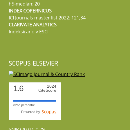
h5-median: 20
INDEX COPERNICUS
ICI Journals master list 2022: 121,34
CLARIVATE ANALYTICS
Indeksirano v ESCI
SCOPUS ELSEVIER
1.6
2024
CiteScore
82nd percentile
Powered by
SNIP (2021): 0,79