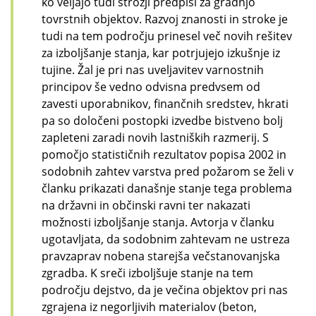
ko veljajo tudi strožji predpisi za gradnjo
tovrstnih objektov. Razvoj znanosti in stroke je
tudi na tem področju prinesel več novih rešitev
za izboljšanje stanja, kar potrjujejo izkušnje iz
tujine. Žal je pri nas uveljavitev varnostnih
principov še vedno odvisna predvsem od
zavesti uporabnikov, finančnih sredstev, hkrati
pa so določeni postopki izvedbe bistveno bolj
zapleteni zaradi novih lastniških razmerij. S
pomočjo statističnih rezultatov popisa 2002 in
sodobnih zahtev varstva pred požarom se želi v
članku prikazati današnje stanje tega problema
na državni in občinski ravni ter nakazati
možnosti izboljšanje stanja. Avtorja v članku
ugotavljata, da sodobnim zahtevam ne ustreza
pravzaprav nobena starejša večstanovanjska
zgradba. K sreči izboljšuje stanje na tem
področju dejstvo, da je večina objektov pri nas
zgrajena iz negorljivih materialov (beton,