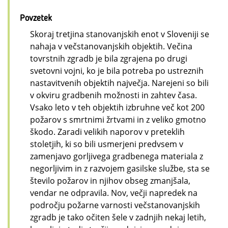
Povzetek
Skoraj tretjina stanovanjskih enot v Sloveniji se
nahaja v večstanovanjskih objektih. Večina
tovrstnih zgradb je bila zgrajena po drugi
svetovni vojni, ko je bila potreba po ustreznih
nastavitvenih objektih največja. Narejeni so bili
v okviru gradbenih možnosti in zahtev časa.
Vsako leto v teh objektih izbruhne več kot 200
požarov s smrtnimi žrtvami in z veliko gmotno
škodo. Zaradi velikih naporov v preteklih
stoletjih, ki so bili usmerjeni predvsem v
zamenjavo gorljivega gradbenega materiala z
negorljivim in z razvojem gasilske službe, sta se
število požarov in njihov obseg zmanjšala,
vendar ne odpravila. Nov, večji napredek na
področju požarne varnosti večstanovanjskih
zgradb je tako očiten šele v zadnjih nekaj letih,