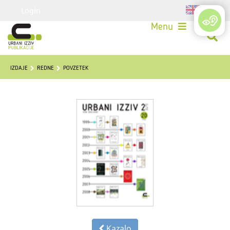
Login
Menu
IZDAJE
REDNE
POVZETEK
Kazalo