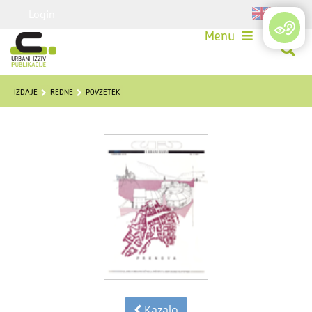
Login
Menu
IZDAJE
REDNE
POVZETEK
Kazalo