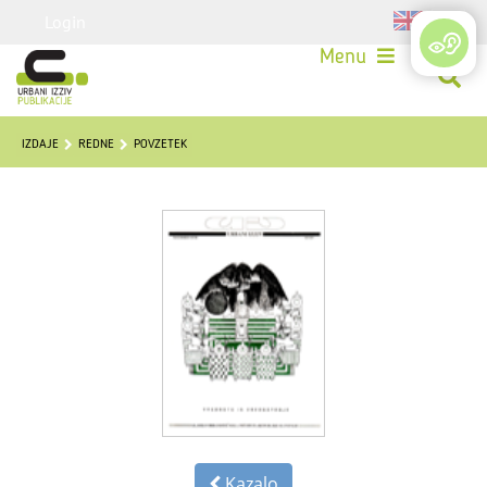
Login
Menu
IZDAJE
REDNE
POVZETEK
Kazalo