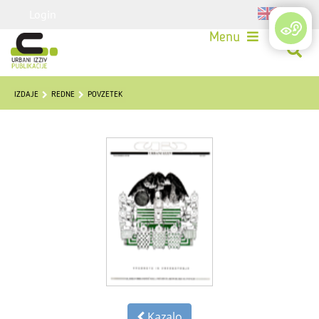
Login
Menu
IZDAJE
REDNE
POVZETEK
Kazalo