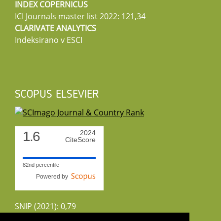
INDEX COPERNICUS
ICI Journals master list 2022: 121,34
CLARIVATE ANALYTICS
Indeksirano v ESCI
SCOPUS ELSEVIER
1.6
2024
CiteScore
82nd percentile
Powered by
SNIP (2021): 0,79
CiteScoreTracker (2022): 1,8